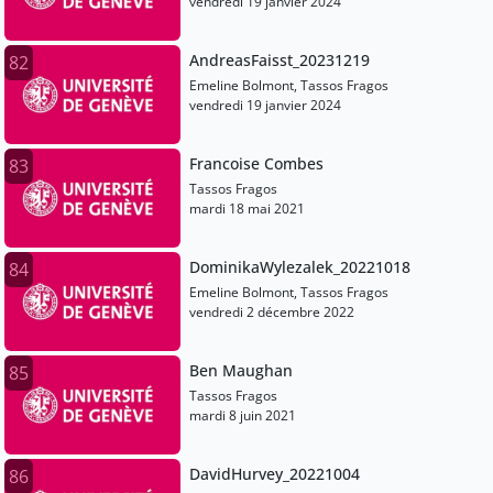
vendredi 19 janvier 2024
AndreasFaisst_20231219
82
Emeline Bolmont, Tassos Fragos
vendredi 19 janvier 2024
Francoise Combes
83
Tassos Fragos
mardi 18 mai 2021
DominikaWylezalek_20221018
84
Emeline Bolmont, Tassos Fragos
vendredi 2 décembre 2022
Ben Maughan
85
Tassos Fragos
mardi 8 juin 2021
DavidHurvey_20221004
86