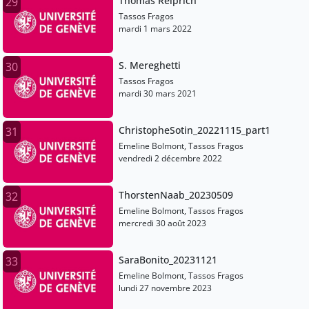
Thomas Reiprich
29
Tassos Fragos
mardi 1 mars 2022
S. Mereghetti
30
Tassos Fragos
mardi 30 mars 2021
ChristopheSotin_20221115_part1
31
Emeline Bolmont, Tassos Fragos
vendredi 2 décembre 2022
ThorstenNaab_20230509
32
Emeline Bolmont, Tassos Fragos
mercredi 30 août 2023
SaraBonito_20231121
33
Emeline Bolmont, Tassos Fragos
lundi 27 novembre 2023