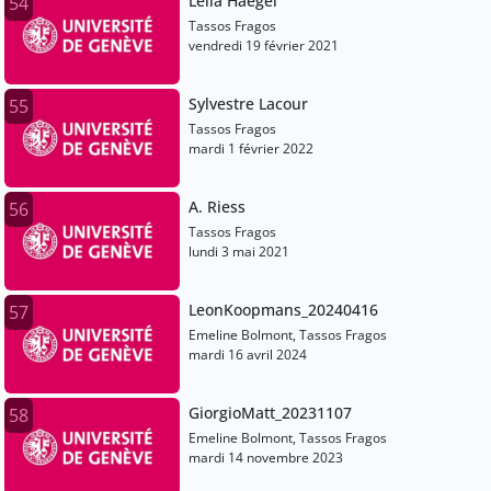
Leila Haegel
54
Tassos Fragos
vendredi 19 février 2021
Sylvestre Lacour
55
Tassos Fragos
mardi 1 février 2022
A. Riess
56
Tassos Fragos
lundi 3 mai 2021
LeonKoopmans_20240416
57
Emeline Bolmont, Tassos Fragos
mardi 16 avril 2024
GiorgioMatt_20231107
58
Emeline Bolmont, Tassos Fragos
mardi 14 novembre 2023