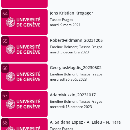
Jens Kristian Krogager
64
Tassos Fragos
mardi 9 mars 2021
RobertFeldmann_20231205
65
Emeline Bolmont, Tassos Fragos
mardi 5 décembre 2023
GeorgiosMagdis_20230502
66
Emeline Bolmont, Tassos Fragos
mercredi 30 août 2023
AdamMuzzin_20231017
67
Emeline Bolmont, Tassos Fragos
mercredi 18 octobre 2023
A. Saldana Lopez - A. Leleu - N. Hara
68
Tassos Fragos