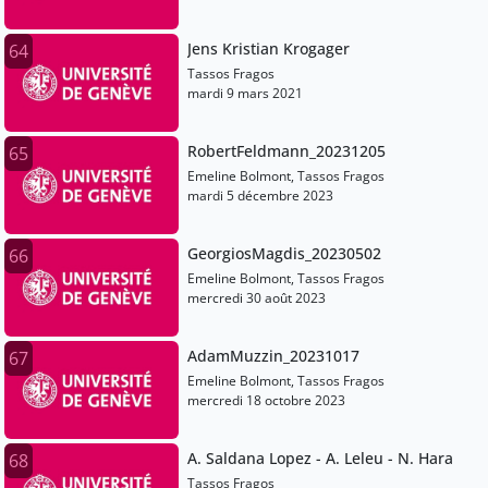
Jens Kristian Krogager
64
Tassos Fragos
mardi 9 mars 2021
RobertFeldmann_20231205
65
Emeline Bolmont, Tassos Fragos
mardi 5 décembre 2023
GeorgiosMagdis_20230502
66
Emeline Bolmont, Tassos Fragos
mercredi 30 août 2023
AdamMuzzin_20231017
67
Emeline Bolmont, Tassos Fragos
mercredi 18 octobre 2023
A. Saldana Lopez - A. Leleu - N. Hara
68
Tassos Fragos