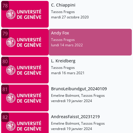
C. Chiappini
78
Tassos Fragos
mardi 27 octobre 2020
Andy Fox
79
Tassos Fragos
lundi 14 mars 2022
L. Kreidberg
80
Tassos Fragos
mardi 16 mars 2021
BrunoLeibundgut_20240109
81
Emeline Bolmont, Tassos Fragos
vendredi 19 janvier 2024
AndreasFaisst_20231219
82
Emeline Bolmont, Tassos Fragos
vendredi 19 janvier 2024