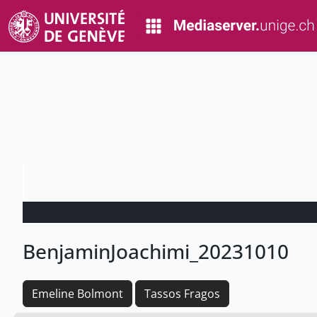
BenjaminJoachimi_20231010
Emeline Bolmont
Tassos Fragos