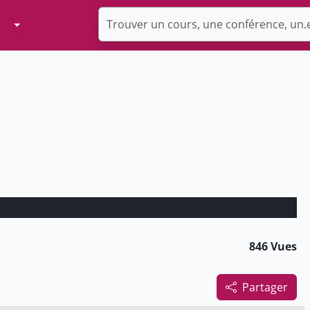
Toggle Dropdown
846 Vues
Partager