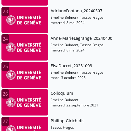
AdrianoFontana_20240507
23
Emeline Bolmont, Tassos Fragos
mercredi 8 mai 2024
Anne-MarieLagrange_20240430
24
Emeline Bolmont, Tassos Fragos
mercredi 8 mai 2024
ElsaDucrot_20231003
25
Emeline Bolmont, Tassos Fragos
mardi 3 octobre 2023
Colloquium
26
Emeline Bolmont
mercredi 22 septembre 2021
Philipp Girichidis
27
Tassos Fragos