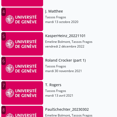
J. Matthee
4
Tassos Fragos
mardi 13 octobre 2020
KasperHeinz_20221101
5
Emeline Bolmont, Tassos Fragos
vendredi 2 décembre 2022
Roland Crocker (part 1)
6
Tassos Fragos
mardi 30 novembre 2021
T. Rogers
7
Tassos Fragos
mardi 13 avril 2021
PaulSchechter_20230302
8
Emeline Bolmont, Tassos Fragos