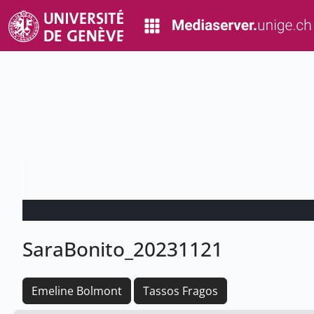
SaraBonito_20231121
Emeline Bolmont
Tassos Fragos