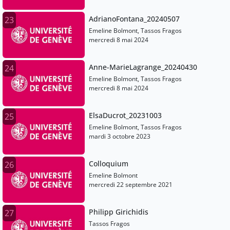
AdrianoFontana_20240507
23
Emeline Bolmont, Tassos Fragos
mercredi 8 mai 2024
Anne-MarieLagrange_20240430
24
Emeline Bolmont, Tassos Fragos
mercredi 8 mai 2024
ElsaDucrot_20231003
25
Emeline Bolmont, Tassos Fragos
mardi 3 octobre 2023
Colloquium
26
Emeline Bolmont
mercredi 22 septembre 2021
Philipp Girichidis
27
Tassos Fragos