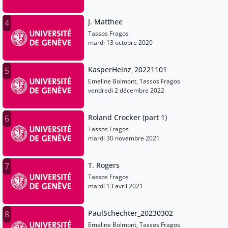
J. Matthee
4
Tassos Fragos
mardi 13 octobre 2020
KasperHeinz_20221101
5
Emeline Bolmont, Tassos Fragos
vendredi 2 décembre 2022
Roland Crocker (part 1)
6
Tassos Fragos
mardi 30 novembre 2021
T. Rogers
7
Tassos Fragos
mardi 13 avril 2021
PaulSchechter_20230302
8
Emeline Bolmont, Tassos Fragos