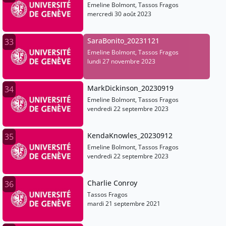
Emeline Bolmont, Tassos Fragos
mercredi 30 août 2023
SaraBonito_20231121
33
Emeline Bolmont, Tassos Fragos
lundi 27 novembre 2023
MarkDickinson_20230919
34
Emeline Bolmont, Tassos Fragos
vendredi 22 septembre 2023
KendaKnowles_20230912
35
Emeline Bolmont, Tassos Fragos
vendredi 22 septembre 2023
Charlie Conroy
36
Tassos Fragos
mardi 21 septembre 2021