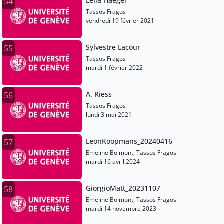
Leila Haegel
54
Tassos Fragos
vendredi 19 février 2021
Sylvestre Lacour
55
Tassos Fragos
mardi 1 février 2022
A. Riess
56
Tassos Fragos
lundi 3 mai 2021
LeonKoopmans_20240416
57
Emeline Bolmont, Tassos Fragos
mardi 16 avril 2024
GiorgioMatt_20231107
58
Emeline Bolmont, Tassos Fragos
mardi 14 novembre 2023