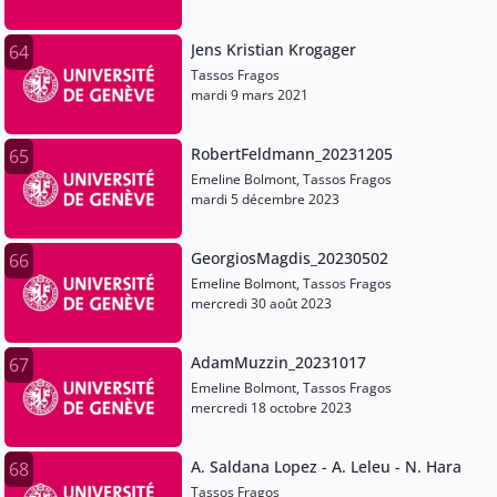
Jens Kristian Krogager
64
Tassos Fragos
mardi 9 mars 2021
RobertFeldmann_20231205
65
Emeline Bolmont, Tassos Fragos
mardi 5 décembre 2023
GeorgiosMagdis_20230502
66
Emeline Bolmont, Tassos Fragos
mercredi 30 août 2023
AdamMuzzin_20231017
67
Emeline Bolmont, Tassos Fragos
mercredi 18 octobre 2023
A. Saldana Lopez - A. Leleu - N. Hara
68
Tassos Fragos