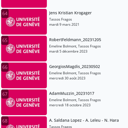
Jens Kristian Krogager
64
Tassos Fragos
mardi 9 mars 2021
RobertFeldmann_20231205
65
Emeline Bolmont, Tassos Fragos
mardi 5 décembre 2023
GeorgiosMagdis_20230502
66
Emeline Bolmont, Tassos Fragos
mercredi 30 août 2023
AdamMuzzin_20231017
67
Emeline Bolmont, Tassos Fragos
mercredi 18 octobre 2023
A. Saldana Lopez - A. Leleu - N. Hara
68
Tassos Fragos