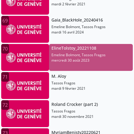
mardi 2 février 2021
Gaia_BlackHole_20240416
69
Emeline Bolmont, Tassos Fragos
mardi 16 avril 2024
ElineTolstoy_20221108
70
Emeline Bolmont, Tassos Fragos
mercredi 30 août 2023
M. Aloy
71
Tassos Fragos
mardi 9 février 2021
Roland Crocker (part 2)
72
Tassos Fragos
mardi 30 novembre 2021
MyriamBenisty20220621
73