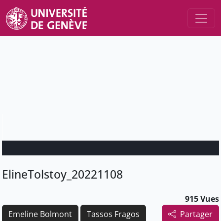
ElineTolstoy_20221108
915 Vues
Emeline Bolmont
Tassos Fragos
Partager