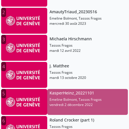
AmautyTriaud_20230516
2
Emeline Bolmont, Tassos Fragos
mercredi 30 août 2023
Michaela Hirschmann
3
Tassos Fragos
mardi 12 avril 2022
J. Matthee
4
Tassos Fragos
mardi 13 octobre 2020
KasperHeinz_20221101
5
Emeline Bolmont, Tassos Fragos
vendredi 2 décembre 2022
Roland Crocker (part 1)
6
Tassos Fragos