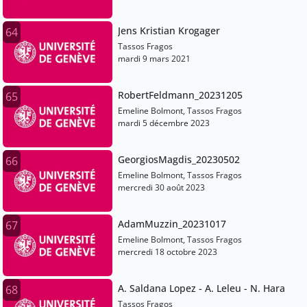
Jens Kristian Krogager
64
Tassos Fragos
mardi 9 mars 2021
RobertFeldmann_20231205
65
Emeline Bolmont, Tassos Fragos
mardi 5 décembre 2023
GeorgiosMagdis_20230502
66
Emeline Bolmont, Tassos Fragos
mercredi 30 août 2023
AdamMuzzin_20231017
67
Emeline Bolmont, Tassos Fragos
mercredi 18 octobre 2023
A. Saldana Lopez - A. Leleu - N. Hara
68
Tassos Fragos