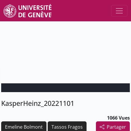
KasperHeinz_20221101
1066 Vues
Emeline Bolmont
Tassos Fragos
Partager