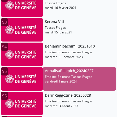
Tassos Fragos
mardi 16 février 2021
Serena Viti
93
Tassos Fragos
mardi 15 juin 2021
BenjaminJoachimi_20231010
94
Emeline Bolmont, Tassos Fragos
mercredi 11 octobre 2023
AnnalisaPillepich_20240227
95
Emeline Bolmont, Tassos Fragos
vendredi 1 mars 2024
DarinRaggozine_20230328
96
Emeline Bolmont, Tassos Fragos
mercredi 30 août 2023