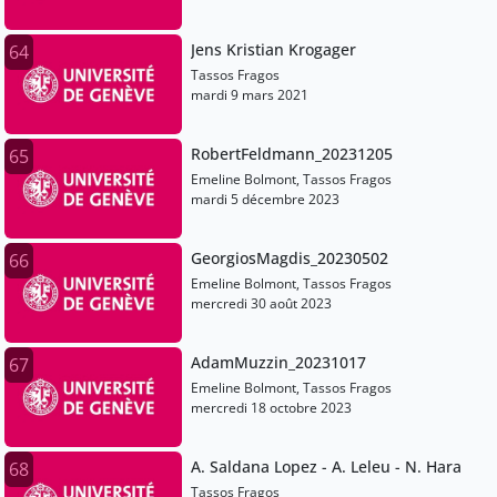
Jens Kristian Krogager
64
Tassos Fragos
mardi 9 mars 2021
RobertFeldmann_20231205
65
Emeline Bolmont, Tassos Fragos
mardi 5 décembre 2023
GeorgiosMagdis_20230502
66
Emeline Bolmont, Tassos Fragos
mercredi 30 août 2023
AdamMuzzin_20231017
67
Emeline Bolmont, Tassos Fragos
mercredi 18 octobre 2023
A. Saldana Lopez - A. Leleu - N. Hara
68
Tassos Fragos