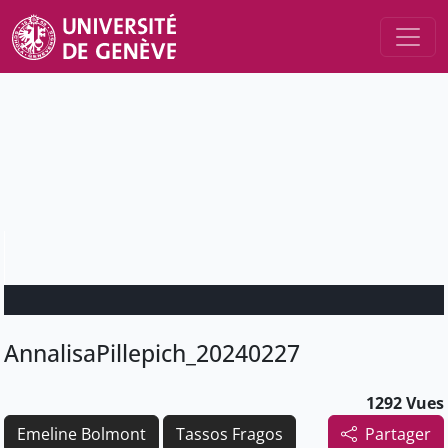
AnnalisaPillepich_20240227
1292 Vues
Emeline Bolmont
Tassos Fragos
Partager