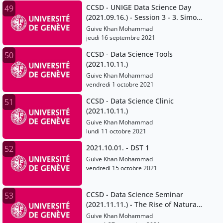
CCSD - UNIGE Data Science Day
49
(2021.09.16.) - Session 3 - 3. Simon
Gabay and Jean-Luc Falcone
Guive Khan Mohammad
jeudi 16 septembre 2021
CCSD - Data Science Tools
50
(2021.10.11.)
Guive Khan Mohammad
vendredi 1 octobre 2021
CCSD - Data Science Clinic
51
(2021.10.11.)
Guive Khan Mohammad
lundi 11 octobre 2021
2021.10.01. - DST 1
52
Guive Khan Mohammad
vendredi 15 octobre 2021
CCSD - Data Science Seminar
53
(2021.11.11.) - The Rise of Natural
Language Processing
Guive Khan Mohammad