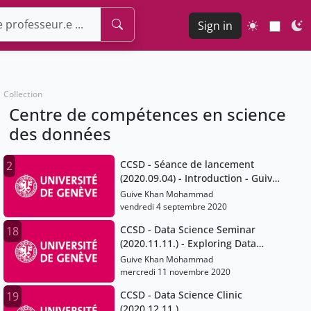
Sign in
Collection
Centre de compétences en science
des données
CCSD - Séance de lancement
2
(2020.09.04) - Introduction - Guive
Khan.mp4
Guive Khan Mohammad
vendredi 4 septembre 2020
CCSD - Data Science Seminar
18
(2020.11.11.) - Exploring Data
Quality
Guive Khan Mohammad
mercredi 11 novembre 2020
CCSD - Data Science Clinic
19
(2020.12.11.)