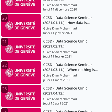
Guive Khan Mohammad
lundi 14 décembre 2020
CCSD - Data Science Seminar
20
(2021.01.11.) - How data is
powering more open and
Guive Khan Mohammad
collaborative forms of science
lundi 11 janvier 2021
CCSD - Data Science Clinic
21
(2021.02.11.)
Guive Khan Mohammad
jeudi 11 février 2021
CCSD - Data Science Seminar
22
(2021.03.11.) - When nothing is
easy: Dealing with heterogeneous
Guive Khan Mohammad
data and interoperability issues
jeudi 11 mars 2021
CCSD - Data Science Clinic
23
(2021.04.12.)
Guive Khan Mohammad
jeudi 15 avril 2021
CCSD - Data Science Seminar