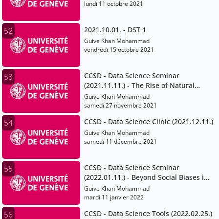
lundi 11 octobre 2021
2021.10.01. - DST 1
52
Guive Khan Mohammad
vendredi 15 octobre 2021
CCSD - Data Science Seminar
53
(2021.11.11.) - The Rise of Natural
Language Processing
Guive Khan Mohammad
samedi 27 novembre 2021
CCSD - Data Science Clinic (2021.12.11.)
54
Guive Khan Mohammad
samedi 11 décembre 2021
CCSD - Data Science Seminar
55
(2022.01.11.) - Beyond Social Biases in
Data
Guive Khan Mohammad
mardi 11 janvier 2022
CCSD - Data Science Tools (2022.02.25.)
56