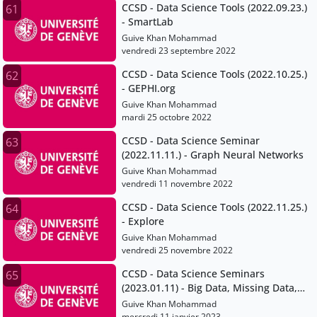
CCSD - Data Science Tools (2022.09.23.)
61
- SmartLab
Guive Khan Mohammad
vendredi 23 septembre 2022
CCSD - Data Science Tools (2022.10.25.)
62
- GEPHI.org
Guive Khan Mohammad
mardi 25 octobre 2022
CCSD - Data Science Seminar
63
(2022.11.11.) - Graph Neural Networks
Guive Khan Mohammad
vendredi 11 novembre 2022
CCSD - Data Science Tools (2022.11.25.)
64
- Explore
Guive Khan Mohammad
vendredi 25 novembre 2022
CCSD - Data Science Seminars
65
(2023.01.11) - Big Data, Missing Data,
and everything in between
Guive Khan Mohammad
mercredi 11 janvier 2023