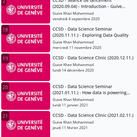
CCSD - Séance de lancement
2
(2020.09.04) - Introduction - Guive
Khan.mp4
Guive Khan Mohammad
vendredi 4 septembre 2020
CCSD - Data Science Seminar
18
(2020.11.11.) - Exploring Data Quality
Guive Khan Mohammad
mercredi 11 novembre 2020
CCSD - Data Science Clinic (2020.12.11.)
19
Guive Khan Mohammad
lundi 14 décembre 2020
CCSD - Data Science Seminar
20
(2021.01.11.) - How data is powering
more open and collaborative forms of
Guive Khan Mohammad
science
lundi 11 janvier 2021
CCSD - Data Science Clinic (2021.02.11.)
21
Guive Khan Mohammad
jeudi 11 février 2021