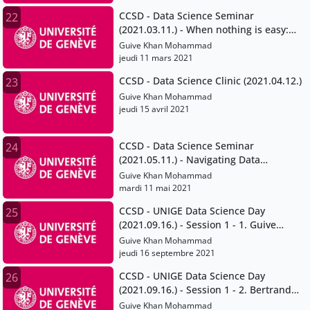
CCSD - Data Science Seminar
22
(2021.03.11.) - When nothing is easy:
Dealing with heterogeneous data and
Guive Khan Mohammad
interoperability issues
jeudi 11 mars 2021
CCSD - Data Science Clinic (2021.04.12.)
23
Guive Khan Mohammad
jeudi 15 avril 2021
CCSD - Data Science Seminar
24
(2021.05.11.) - Navigating Data
Protection and Data Ownership in
Guive Khan Mohammad
Academic Research
mardi 11 mai 2021
CCSD - UNIGE Data Science Day
25
(2021.09.16.) - Session 1 - 1. Guive
Khan-Mohammad
Guive Khan Mohammad
jeudi 16 septembre 2021
CCSD - UNIGE Data Science Day
26
(2021.09.16.) - Session 1 - 2. Bertrand
Loison
Guive Khan Mohammad