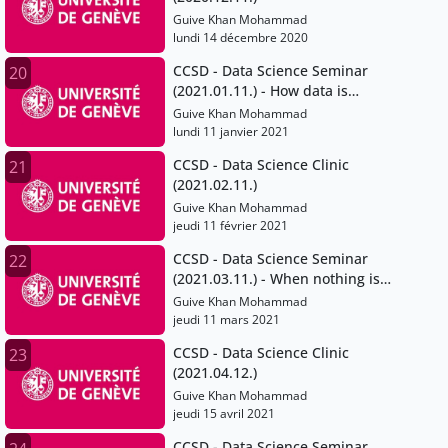
Guive Khan Mohammad
lundi 14 décembre 2020
CCSD - Data Science Seminar
20
(2021.01.11.) - How data is
powering more open and
Guive Khan Mohammad
collaborative forms of science
lundi 11 janvier 2021
CCSD - Data Science Clinic
21
(2021.02.11.)
Guive Khan Mohammad
jeudi 11 février 2021
CCSD - Data Science Seminar
22
(2021.03.11.) - When nothing is
easy: Dealing with heterogeneous
Guive Khan Mohammad
data and interoperability issues
jeudi 11 mars 2021
CCSD - Data Science Clinic
23
(2021.04.12.)
Guive Khan Mohammad
jeudi 15 avril 2021
CCSD - Data Science Seminar