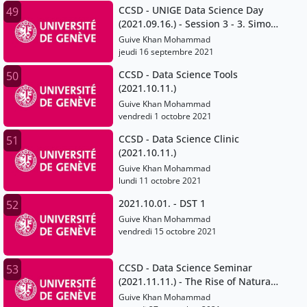
CCSD - UNIGE Data Science Day
49
(2021.09.16.) - Session 3 - 3. Simon
Gabay and Jean-Luc Falcone
Guive Khan Mohammad
jeudi 16 septembre 2021
CCSD - Data Science Tools
50
(2021.10.11.)
Guive Khan Mohammad
vendredi 1 octobre 2021
CCSD - Data Science Clinic
51
(2021.10.11.)
Guive Khan Mohammad
lundi 11 octobre 2021
2021.10.01. - DST 1
52
Guive Khan Mohammad
vendredi 15 octobre 2021
CCSD - Data Science Seminar
53
(2021.11.11.) - The Rise of Natural
Language Processing
Guive Khan Mohammad