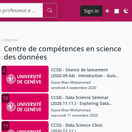
Sign in
Collection
Centre de compétences en science
des données
CCSD - Séance de lancement
2
(2020.09.04) - Introduction - Guive
Khan.mp4
Guive Khan Mohammad
vendredi 4 septembre 2020
CCSD - Data Science Seminar
18
(2020.11.11.) - Exploring Data
Quality
Guive Khan Mohammad
mercredi 11 novembre 2020
CCSD - Data Science Clinic
19
(2020.12.11.)