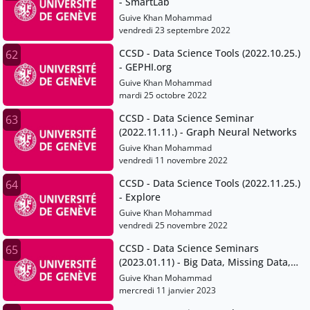
- SmartLab
Guive Khan Mohammad
vendredi 23 septembre 2022
CCSD - Data Science Tools (2022.10.25.)
62
- GEPHI.org
Guive Khan Mohammad
mardi 25 octobre 2022
CCSD - Data Science Seminar
63
(2022.11.11.) - Graph Neural Networks
Guive Khan Mohammad
vendredi 11 novembre 2022
CCSD - Data Science Tools (2022.11.25.)
64
- Explore
Guive Khan Mohammad
vendredi 25 novembre 2022
CCSD - Data Science Seminars
65
(2023.01.11) - Big Data, Missing Data,
and everything in between
Guive Khan Mohammad
mercredi 11 janvier 2023