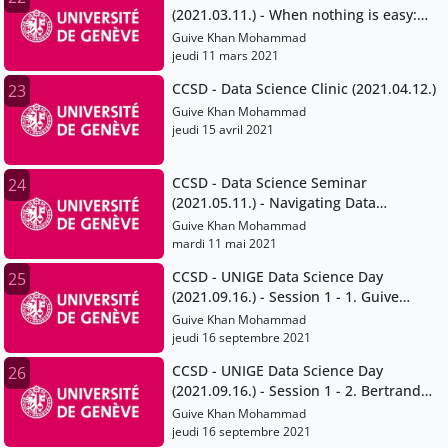
(2021.03.11.) - When nothing is easy:
Dealing with heterogeneous data and
Guive Khan Mohammad
interoperability issues
jeudi 11 mars 2021
CCSD - Data Science Clinic (2021.04.12.)
23
Guive Khan Mohammad
jeudi 15 avril 2021
CCSD - Data Science Seminar
24
(2021.05.11.) - Navigating Data
Protection and Data Ownership in
Guive Khan Mohammad
Academic Research
mardi 11 mai 2021
CCSD - UNIGE Data Science Day
25
(2021.09.16.) - Session 1 - 1. Guive
Khan-Mohammad
Guive Khan Mohammad
jeudi 16 septembre 2021
CCSD - UNIGE Data Science Day
26
(2021.09.16.) - Session 1 - 2. Bertrand
Loison
Guive Khan Mohammad
jeudi 16 septembre 2021