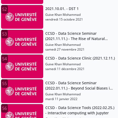
2021.10.01. - DST 1
52
Guive Khan Mohammad
vendredi 15 octobre 2021
CCSD - Data Science Seminar
53
(2021.11.11.) - The Rise of Natural
Language Processing
Guive Khan Mohammad
samedi 27 novembre 2021
CCSD - Data Science Clinic (2021.12.11.)
54
Guive Khan Mohammad
samedi 11 décembre 2021
CCSD - Data Science Seminar
55
(2022.01.11.) - Beyond Social Biases in
Data
Guive Khan Mohammad
mardi 11 janvier 2022
CCSD - Data Science Tools (2022.02.25.)
56
- Interactive computing with Jupyter