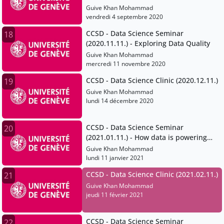
Khan.mp4
Guive Khan Mohammad
vendredi 4 septembre 2020
CCSD - Data Science Seminar
18
(2020.11.11.) - Exploring Data Quality
Guive Khan Mohammad
mercredi 11 novembre 2020
CCSD - Data Science Clinic (2020.12.11.)
19
Guive Khan Mohammad
lundi 14 décembre 2020
CCSD - Data Science Seminar
20
(2021.01.11.) - How data is powering
more open and collaborative forms of
Guive Khan Mohammad
science
lundi 11 janvier 2021
CCSD - Data Science Clinic (2021.02.11.)
21
Guive Khan Mohammad
jeudi 11 février 2021
CCSD - Data Science Seminar
22