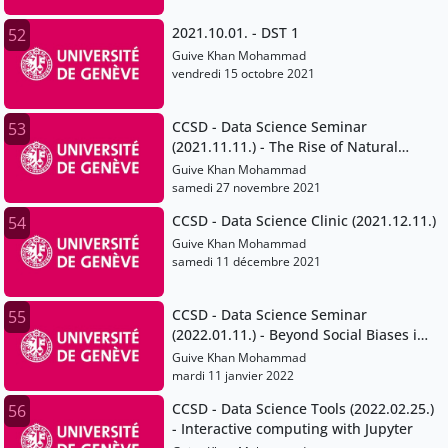
2021.10.01. - DST 1
52
Guive Khan Mohammad
vendredi 15 octobre 2021
CCSD - Data Science Seminar
53
(2021.11.11.) - The Rise of Natural
Language Processing
Guive Khan Mohammad
samedi 27 novembre 2021
CCSD - Data Science Clinic (2021.12.11.)
54
Guive Khan Mohammad
samedi 11 décembre 2021
CCSD - Data Science Seminar
55
(2022.01.11.) - Beyond Social Biases in
Data
Guive Khan Mohammad
mardi 11 janvier 2022
CCSD - Data Science Tools (2022.02.25.)
56
- Interactive computing with Jupyter