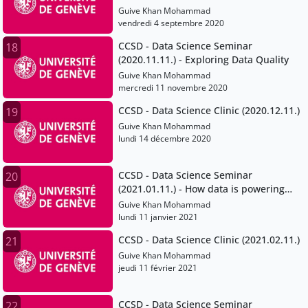
Khan.mp4
Guive Khan Mohammad
vendredi 4 septembre 2020
CCSD - Data Science Seminar
18
(2020.11.11.) - Exploring Data Quality
Guive Khan Mohammad
mercredi 11 novembre 2020
CCSD - Data Science Clinic (2020.12.11.)
19
Guive Khan Mohammad
lundi 14 décembre 2020
CCSD - Data Science Seminar
20
(2021.01.11.) - How data is powering
more open and collaborative forms of
Guive Khan Mohammad
science
lundi 11 janvier 2021
CCSD - Data Science Clinic (2021.02.11.)
21
Guive Khan Mohammad
jeudi 11 février 2021
CCSD - Data Science Seminar
22