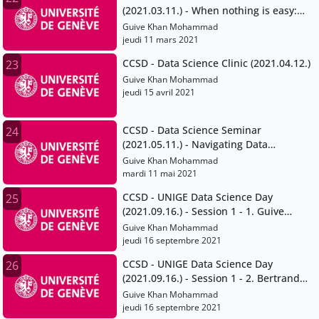
(2021.03.11.) - When nothing is easy:
Dealing with heterogeneous data and
Guive Khan Mohammad
interoperability issues
jeudi 11 mars 2021
CCSD - Data Science Clinic (2021.04.12.)
23
Guive Khan Mohammad
jeudi 15 avril 2021
CCSD - Data Science Seminar
24
(2021.05.11.) - Navigating Data
Protection and Data Ownership in
Guive Khan Mohammad
Academic Research
mardi 11 mai 2021
CCSD - UNIGE Data Science Day
25
(2021.09.16.) - Session 1 - 1. Guive
Khan-Mohammad
Guive Khan Mohammad
jeudi 16 septembre 2021
CCSD - UNIGE Data Science Day
26
(2021.09.16.) - Session 1 - 2. Bertrand
Loison
Guive Khan Mohammad
jeudi 16 septembre 2021