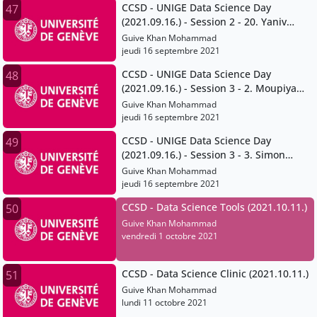
CCSD - UNIGE Data Science Day
47
(2021.09.16.) - Session 2 - 20. Yaniv
Benhamou
Guive Khan Mohammad
jeudi 16 septembre 2021
CCSD - UNIGE Data Science Day
48
(2021.09.16.) - Session 3 - 2. Moupiya
Maji
Guive Khan Mohammad
jeudi 16 septembre 2021
CCSD - UNIGE Data Science Day
49
(2021.09.16.) - Session 3 - 3. Simon
Gabay and Jean-Luc Falcone
Guive Khan Mohammad
jeudi 16 septembre 2021
CCSD - Data Science Tools (2021.10.11.)
50
Guive Khan Mohammad
vendredi 1 octobre 2021
CCSD - Data Science Clinic (2021.10.11.)
51
Guive Khan Mohammad
lundi 11 octobre 2021