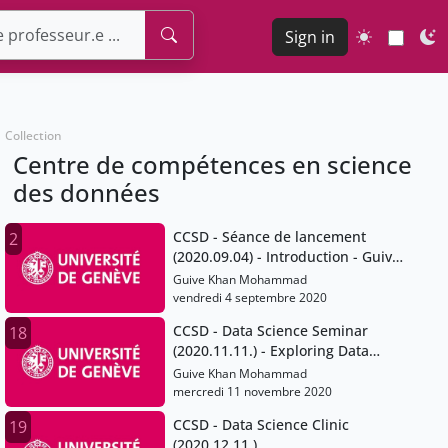
Sign in
Collection
Centre de compétences en science
des données
CCSD - Séance de lancement
2
(2020.09.04) - Introduction - Guive
Khan.mp4
Guive Khan Mohammad
vendredi 4 septembre 2020
CCSD - Data Science Seminar
18
(2020.11.11.) - Exploring Data
Quality
Guive Khan Mohammad
mercredi 11 novembre 2020
CCSD - Data Science Clinic
19
(2020.12.11.)