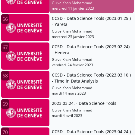
and everything in between
Guive Khan Mohammad
mercredi 11 janvier 2023
CCSD - Data Science Tools (2023.01.25.)
66
- Yareta
Guive Khan Mohammad
mercredi 25 janvier 2023
CCSD - Data Science Tools (2023.02.24)
67
- Hedera
Guive Khan Mohammad
vendredi 24 février 2023
CCSD - Data Science Tools (2023.03.10.)
68
- Time in Data Analysis
Guive Khan Mohammad
mardi 14 mars 2023
2023.03.24. - Data Science Tools
69
Guive Khan Mohammad
mardi 4 avril 2023
CCSD - Data Science Tools (2023.04.24.)
70