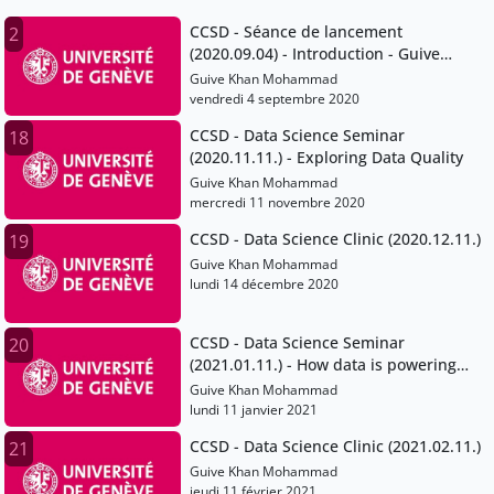
CCSD - Séance de lancement
2
(2020.09.04) - Introduction - Guive
Khan.mp4
Guive Khan Mohammad
vendredi 4 septembre 2020
CCSD - Data Science Seminar
18
(2020.11.11.) - Exploring Data Quality
Guive Khan Mohammad
mercredi 11 novembre 2020
CCSD - Data Science Clinic (2020.12.11.)
19
Guive Khan Mohammad
lundi 14 décembre 2020
CCSD - Data Science Seminar
20
(2021.01.11.) - How data is powering
more open and collaborative forms of
Guive Khan Mohammad
science
lundi 11 janvier 2021
CCSD - Data Science Clinic (2021.02.11.)
21
Guive Khan Mohammad
jeudi 11 février 2021