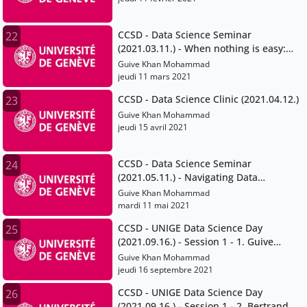
CCSD - Data Science Seminar
22
(2021.03.11.) - When nothing is easy:
Dealing with heterogeneous data and
Guive Khan Mohammad
interoperability issues
jeudi 11 mars 2021
CCSD - Data Science Clinic (2021.04.12.)
23
Guive Khan Mohammad
jeudi 15 avril 2021
CCSD - Data Science Seminar
24
(2021.05.11.) - Navigating Data
Protection and Data Ownership in
Guive Khan Mohammad
Academic Research
mardi 11 mai 2021
CCSD - UNIGE Data Science Day
25
(2021.09.16.) - Session 1 - 1. Guive
Khan-Mohammad
Guive Khan Mohammad
jeudi 16 septembre 2021
CCSD - UNIGE Data Science Day
26
(2021.09.16.) - Session 1 - 2. Bertrand