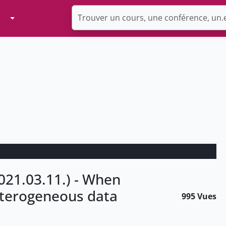
Toggle Dropdown
021.03.11.) - When
heterogeneous data
995 Vues