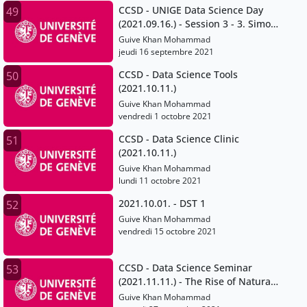
CCSD - UNIGE Data Science Day
49
(2021.09.16.) - Session 3 - 3. Simon
Gabay and Jean-Luc Falcone
Guive Khan Mohammad
jeudi 16 septembre 2021
CCSD - Data Science Tools
50
(2021.10.11.)
Guive Khan Mohammad
vendredi 1 octobre 2021
CCSD - Data Science Clinic
51
(2021.10.11.)
Guive Khan Mohammad
lundi 11 octobre 2021
2021.10.01. - DST 1
52
Guive Khan Mohammad
vendredi 15 octobre 2021
CCSD - Data Science Seminar
53
(2021.11.11.) - The Rise of Natural
Language Processing
Guive Khan Mohammad