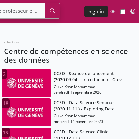
Sign in
Collection
Centre de compétences en science
des données
CCSD - Séance de lancement
2
(2020.09.04) - Introduction - Guive
Khan.mp4
Guive Khan Mohammad
vendredi 4 septembre 2020
CCSD - Data Science Seminar
18
(2020.11.11.) - Exploring Data
Quality
Guive Khan Mohammad
mercredi 11 novembre 2020
CCSD - Data Science Clinic
19
(2020.12.11.)