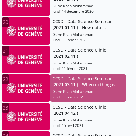
Guive Khan Mohammad
lundi 14 décembre 2020
CCSD - Data Science Seminar
20
(2021.01.11.) - How data is
powering more open and
Guive Khan Mohammad
collaborative forms of science
lundi 11 janvier 2021
CCSD - Data Science Clinic
21
(2021.02.11.)
Guive Khan Mohammad
jeudi 11 février 2021
CCSD - Data Science Seminar
22
(2021.03.11.) - When nothing is
easy: Dealing with heterogeneous
Guive Khan Mohammad
data and interoperability issues
jeudi 11 mars 2021
CCSD - Data Science Clinic
23
(2021.04.12.)
Guive Khan Mohammad
jeudi 15 avril 2021
CCSD - Data Science Seminar