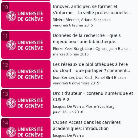
Innover, anticiper, se former et
10
s’informer - la veille professionnelle
aujourd’hui
Silvère Mercier, Ariane Rezzonico
vendredi 6 février 2015
Données de la recherche – quels
11
enjeux pour une bibliothèque
universitaire ?
Pierre-Yves Burgi, Laure Ognois, Jean-Blaise
Claivaz, Eliane Blumer
mercredi 6 mai 2015
Les réseaux de bibliothèques à l’ère
12
du cloud – que partager ? comment
travailler ?
Jean Bernon, Uwe Risch, Rahel Birri Blezon
vendredi 6 novembre 2015
Droit d’auteur – contenu numérique et
13
CUS P-2
Jacques De Werra, Pierre-Yves Burgi
jeudi 16 juin 2016
L'Open Access dans les carrières
14
académiques: introduction
Jacques De Werra