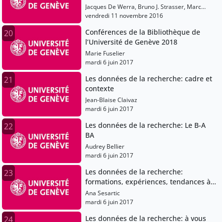
Jacques De Werra, Bruno J. Strasser, Marc
Robinson-Rechavi, Richard Dumont, Axel
vendredi 11 novembre 2016
Marion
Conférences de la Bibliothèque de
20
l’Université de Genève 2018
Marie Fuselier
mardi 6 juin 2017
Les données de la recherche: cadre et
21
contexte
Jean-Blaise Claivaz
mardi 6 juin 2017
Les données de la recherche: Le B-A
22
BA
Audrey Bellier
mardi 6 juin 2017
Les données de la recherche:
23
formations, expériences, tendances à
l'ETH Zurich
Ana Sesartic
mardi 6 juin 2017
Les données de la recherche: à vous
24