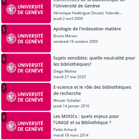
4
l’Université de Genève
Véronique Hadengue-Dezael, Yolande
Estermann, Jean-Philippe Accart
jeudi 2 avril 2009
Apologie de l’indexation matière
5
Bruno Menon
vendredi 16 octobre 2009
Sujets sensibles: quelle neutralité pour
6
les bibliothèques?
Diego Molina
mardi 27 mai 2025
E-science et le rôle des bibliothèques
7
de recherche
Wouter Schaller
jeudi 14 janvier 2010
Les MOOCs : quels enjeux pour
8
l’UNIGE et sa Bibliothèque ?
Pablo Achard
mardi 18 mars 2014