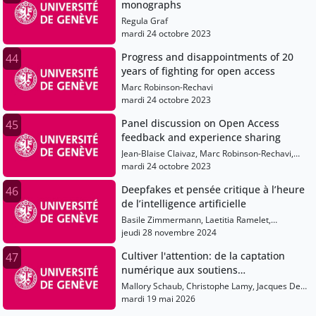
monographs
Regula Graf
mardi 24 octobre 2023
Progress and disappointments of 20
44
years of fighting for open access
Marc Robinson-Rechavi
mardi 24 octobre 2023
Panel discussion on Open Access
45
feedback and experience sharing
Jean-Blaise Claivaz, Marc Robinson-Rechavi,
Daniela Hahn, Romain Vaucher, Regula Graf
mardi 24 octobre 2023
Deepfakes et pensée critique à l’heure
46
de l’intelligence artificielle
Basile Zimmermann, Laetitia Ramelet,
Sébastien Castelltort, Mireille Bétrancourt
jeudi 28 novembre 2024
Cultiver l'attention: de la captation
47
numérique aux soutiens
institutionnels
Mallory Schaub, Christophe Lamy, Jacques De
Werra, Martine Collart, Véronique Hadengue-
mardi 19 mai 2026
Dezael, Michelle Bergadaà, Yolande