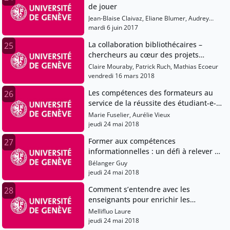
de jouer
Jean-Blaise Claivaz, Eliane Blumer, Audrey
Bellier, Ana Sesartic
mardi 6 juin 2017
La collaboration bibliothécaires –
25
chercheurs au cœur des projets
d’humanités numériques
Claire Mouraby, Patrick Ruch, Mathias Ecoeur
vendredi 16 mars 2018
Les compétences des formateurs au
26
service de la réussite des étudiant-e-s:
introduction
Marie Fuselier, Aurélie Vieux
jeudi 24 mai 2018
Former aux compétences
27
informationnelles : un défi à relever en
équipe !
Bélanger Guy
jeudi 24 mai 2018
Comment s’entendre avec les
28
enseignants pour enrichir les
formations aux compétences
Mellifluo Laure
informationnelles ?
jeudi 24 mai 2018