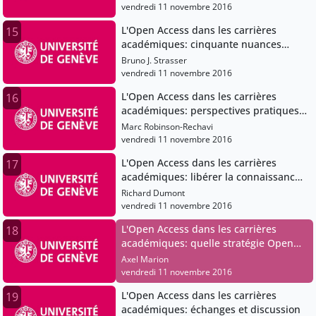
vendredi 11 novembre 2016
L'Open Access dans les carrières
15
académiques: cinquante nuances
d'Open
Bruno J. Strasser
vendredi 11 novembre 2016
L'Open Access dans les carrières
16
académiques: perspectives pratiques
et morales du chercheur sur l'Open
Marc Robinson-Rechavi
Access
vendredi 11 novembre 2016
L'Open Access dans les carrières
17
académiques: libérer la connaissance:
survol de quelques initiatives de
Richard Dumont
l'UdeM
vendredi 11 novembre 2016
L'Open Access dans les carrières
18
académiques: quelle stratégie Open
Access pour la Suisse?
Axel Marion
vendredi 11 novembre 2016
L'Open Access dans les carrières
19
académiques: échanges et discussion