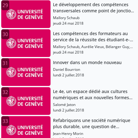
Le développement des compétences
29
transversales comme point de jonction
entre facultés et services communs de
Mallory Schaub
l’Université
jeudi 24 mai 2018
Les compétences des formateurs au
30
service de la réussite des étudiant-e-s:
échanges et discussion
Mallory Schaub, Aurélie Vieux, Bélanger Guy,
Mellifluo Laure
jeudi 24 mai 2018
Innover dans un monde nouveau
31
Daniel Bourrion
lundi 2 juillet 2018
Le 4e, un espace dédié aux cultures
32
numériques et aux nouvelles formes
de création aux Bibliothèques
Salomé Jaton
Municipales de Genève.
lundi 2 juillet 2018
Refabriquons une société numérique
33
plus durable, une question de
responsabilité numérique.
Jean-Henry Morin