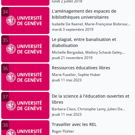
lundi 2 juillet 2018
L’aménagement des espaces de
34
bibliothèques universitaires
Isabelle De Kaenel, Marie-Françoise Bisbrouck,
Alain Hernandez, Jean-Claude Albertin
mardi 3 septembre 2019
Le plagiat, entre banalisation et
35
diabolisation
Michelle Bergadaà, Mallory Schaub Geley,
Bétrancourt Mireille
jeudi 21 novembre 2019
Ressources éducatives libres
36
Marie Fuselier, Sophie Huber
jeudi 11 mai 2023
De la science à l’éducation ouvertes et
37
libres
Barbara Class, Christophe Lamy, Julien Da
Costa
jeudi 11 mai 2023
Travailler avec les REL
38
Roger Flühler