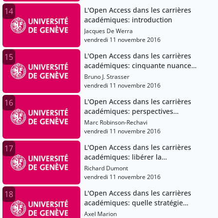
L'Open Access dans les carrières
14
académiques: introduction
Jacques De Werra
vendredi 11 novembre 2016
L'Open Access dans les carrières
15
académiques: cinquante nuances
d'Open
Bruno J. Strasser
vendredi 11 novembre 2016
L'Open Access dans les carrières
16
académiques: perspectives
pratiques et morales du
Marc Robinson-Rechavi
chercheur sur l'Open Access
vendredi 11 novembre 2016
L'Open Access dans les carrières
17
académiques: libérer la
connaissance: survol de quelques
Richard Dumont
initiatives de l'UdeM
vendredi 11 novembre 2016
L'Open Access dans les carrières
18
académiques: quelle stratégie
Open Access pour la Suisse?
Axel Marion