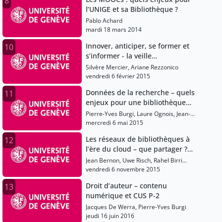
8
l’UNIGE et sa Bibliothèque ?
Pablo Achard
mardi 18 mars 2014
Innover, anticiper, se former et
10
s’informer - la veille
professionnelle aujourd’hui
Silvère Mercier, Ariane Rezzonico
vendredi 6 février 2015
Données de la recherche – quels
11
enjeux pour une bibliothèque
universitaire ?
Pierre-Yves Burgi, Laure Ognois, Jean-
Blaise Claivaz, Eliane Blumer
mercredi 6 mai 2015
Les réseaux de bibliothèques à
12
l’ère du cloud – que partager ?
comment travailler ?
Jean Bernon, Uwe Risch, Rahel Birri
Blezon
vendredi 6 novembre 2015
Droit d’auteur – contenu
13
numérique et CUS P-2
Jacques De Werra, Pierre-Yves Burgi
jeudi 16 juin 2016