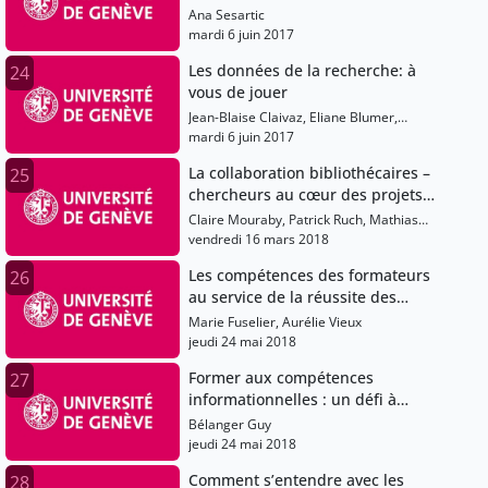
tendances à l'ETH Zurich
Ana Sesartic
mardi 6 juin 2017
Les données de la recherche: à
24
vous de jouer
Jean-Blaise Claivaz, Eliane Blumer,
Audrey Bellier, Ana Sesartic
mardi 6 juin 2017
La collaboration bibliothécaires –
25
chercheurs au cœur des projets
d’humanités numériques
Claire Mouraby, Patrick Ruch, Mathias
Ecoeur
vendredi 16 mars 2018
Les compétences des formateurs
26
au service de la réussite des
étudiant-e-s: introduction
Marie Fuselier, Aurélie Vieux
jeudi 24 mai 2018
Former aux compétences
27
informationnelles : un défi à
relever en équipe !
Bélanger Guy
jeudi 24 mai 2018
Comment s’entendre avec les
28