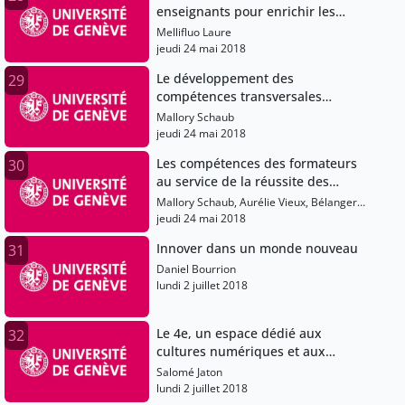
enseignants pour enrichir les
formations aux compétences
Mellifluo Laure
informationnelles ?
jeudi 24 mai 2018
Le développement des
29
compétences transversales
comme point de jonction entre
Mallory Schaub
facultés et services communs de
jeudi 24 mai 2018
l’Université
Les compétences des formateurs
30
au service de la réussite des
étudiant-e-s: échanges et
Mallory Schaub, Aurélie Vieux, Bélanger
discussion
Guy, Mellifluo Laure
jeudi 24 mai 2018
Innover dans un monde nouveau
31
Daniel Bourrion
lundi 2 juillet 2018
Le 4e, un espace dédié aux
32
cultures numériques et aux
nouvelles formes de création aux
Salomé Jaton
Bibliothèques Municipales de
lundi 2 juillet 2018