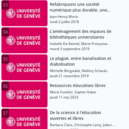
Genève.
Refabriquons une société
33
numérique plus durable, une
question de responsabilité
Jean-Henry Morin
numérique.
lundi 2 juillet 2018
L’aménagement des espaces de
34
bibliothèques universitaires
Isabelle De Kaenel, Marie-Françoise
Bisbrouck, Alain Hernandez, Jean-Claude
mardi 3 septembre 2019
Albertin
Le plagiat, entre banalisation et
35
diabolisation
Michelle Bergadaà, Mallory Schaub
Geley, Bétrancourt Mireille
jeudi 21 novembre 2019
Ressources éducatives libres
36
Marie Fuselier, Sophie Huber
jeudi 11 mai 2023
De la science à l’éducation
37
ouvertes et libres
Barbara Class, Christophe Lamy, Julien Da