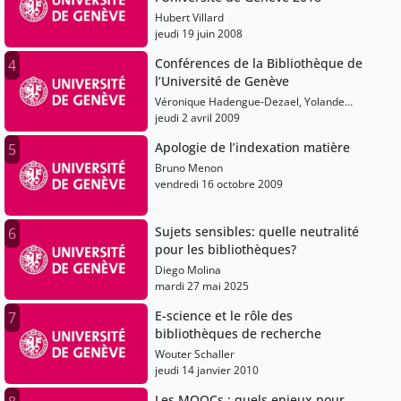
Hubert Villard
jeudi 19 juin 2008
Conférences de la Bibliothèque de
4
l’Université de Genève
Véronique Hadengue-Dezael, Yolande
Estermann, Jean-Philippe Accart
jeudi 2 avril 2009
Apologie de l’indexation matière
5
Bruno Menon
vendredi 16 octobre 2009
Sujets sensibles: quelle neutralité
6
pour les bibliothèques?
Diego Molina
mardi 27 mai 2025
E-science et le rôle des
7
bibliothèques de recherche
Wouter Schaller
jeudi 14 janvier 2010
Les MOOCs : quels enjeux pour