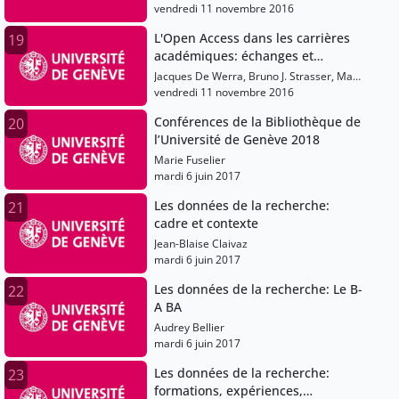
vendredi 11 novembre 2016
L'Open Access dans les carrières
19
académiques: échanges et
discussion
Jacques De Werra, Bruno J. Strasser, Marc
Robinson-Rechavi, Richard Dumont, Axel
vendredi 11 novembre 2016
Marion
Conférences de la Bibliothèque de
20
l’Université de Genève 2018
Marie Fuselier
mardi 6 juin 2017
Les données de la recherche:
21
cadre et contexte
Jean-Blaise Claivaz
mardi 6 juin 2017
Les données de la recherche: Le B-
22
A BA
Audrey Bellier
mardi 6 juin 2017
Les données de la recherche:
23
formations, expériences,