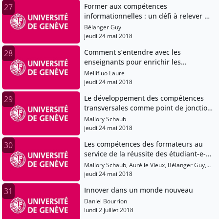
Former aux compétences
27
informationnelles : un défi à relever en
équipe !
Bélanger Guy
jeudi 24 mai 2018
Comment s’entendre avec les
28
enseignants pour enrichir les
formations aux compétences
Mellifluo Laure
informationnelles ?
jeudi 24 mai 2018
Le développement des compétences
29
transversales comme point de jonction
entre facultés et services communs de
Mallory Schaub
l’Université
jeudi 24 mai 2018
Les compétences des formateurs au
30
service de la réussite des étudiant-e-s:
échanges et discussion
Mallory Schaub, Aurélie Vieux, Bélanger Guy,
Mellifluo Laure
jeudi 24 mai 2018
Innover dans un monde nouveau
31
Daniel Bourrion
lundi 2 juillet 2018