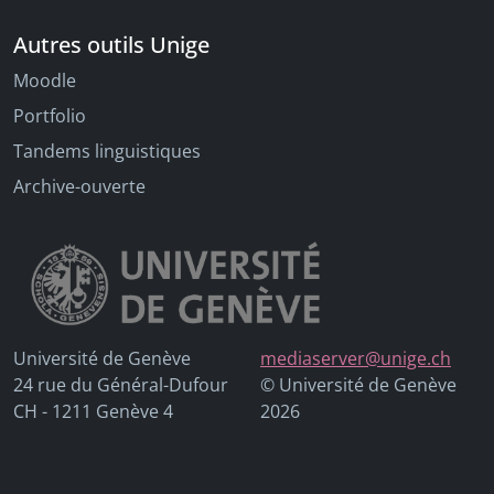
Jaton, Marie-Françoise Bisbrouck, Alain
Hernandez, Jean-Claude Albertin, Julien Da
Autres outils Unige
Costa, Mallory Schaub Geley, Bétrancourt
Mireille, Barbara Class, Sophie Huber, Roger
Moodle
Flühler, Daniela Hahn, Camille Thomas, Romain
Vaucher, Regula Graf
Portfolio
Tandems linguistiques
Archive-ouverte
Université de Genève
mediaserver@unige.ch
24 rue du Général-Dufour
© Université de Genève
CH - 1211 Genève 4
2026