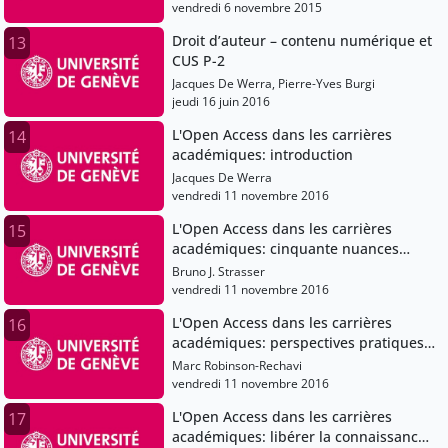
vendredi 6 novembre 2015
Droit d’auteur – contenu numérique et
13
CUS P-2
Jacques De Werra, Pierre-Yves Burgi
jeudi 16 juin 2016
L'Open Access dans les carrières
14
académiques: introduction
Jacques De Werra
vendredi 11 novembre 2016
L'Open Access dans les carrières
15
académiques: cinquante nuances
d'Open
Bruno J. Strasser
vendredi 11 novembre 2016
L'Open Access dans les carrières
16
académiques: perspectives pratiques
et morales du chercheur sur l'Open
Marc Robinson-Rechavi
Access
vendredi 11 novembre 2016
L'Open Access dans les carrières
17
académiques: libérer la connaissance: