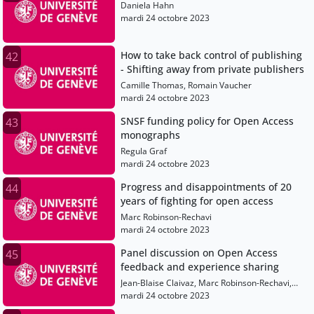
Daniela Hahn
mardi 24 octobre 2023
How to take back control of publishing
42
- Shifting away from private publishers
Camille Thomas, Romain Vaucher
mardi 24 octobre 2023
SNSF funding policy for Open Access
43
monographs
Regula Graf
mardi 24 octobre 2023
Progress and disappointments of 20
44
years of fighting for open access
Marc Robinson-Rechavi
mardi 24 octobre 2023
Panel discussion on Open Access
45
feedback and experience sharing
Jean-Blaise Claivaz, Marc Robinson-Rechavi,
Daniela Hahn, Romain Vaucher, Regula Graf
mardi 24 octobre 2023