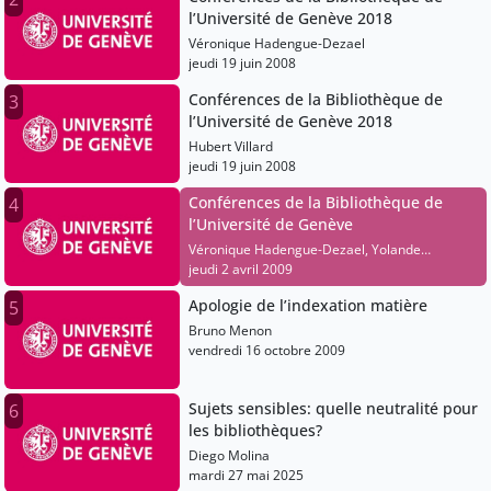
l’Université de Genève 2018
Véronique Hadengue-Dezael
jeudi 19 juin 2008
Conférences de la Bibliothèque de
3
l’Université de Genève 2018
Hubert Villard
jeudi 19 juin 2008
Conférences de la Bibliothèque de
4
l’Université de Genève
Véronique Hadengue-Dezael, Yolande
Estermann, Jean-Philippe Accart
jeudi 2 avril 2009
Apologie de l’indexation matière
5
Bruno Menon
vendredi 16 octobre 2009
Sujets sensibles: quelle neutralité pour
6
les bibliothèques?
Diego Molina
mardi 27 mai 2025