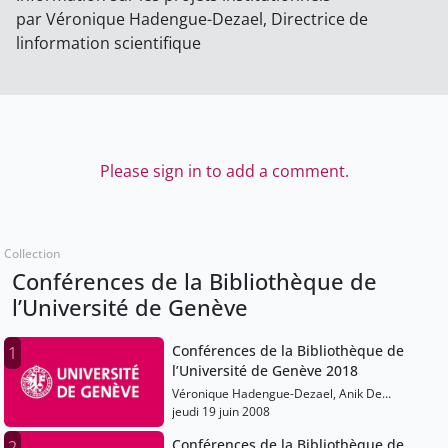
par Véronique Hadengue-Dezael, Directrice de
linformation scientifique
Please sign in to add a comment.
Collection
Conférences de la Bibliothèque de
l’Université de Genève
Conférences de la Bibliothèque de
1
l’Université de Genève 2018
Véronique Hadengue-Dezael, Anik De
Ribaupierre
jeudi 19 juin 2008
Conférences de la Bibliothèque de
2