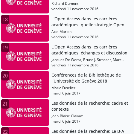
survol de quelques initiatives de
Richard Dumont
l'UdeM
vendredi 11 novembre 2016
L'Open Access dans les carrières
18
académiques: quelle stratégie Open
Access pour la Suisse?
Axel Marion
vendredi 11 novembre 2016
L'Open Access dans les carrières
19
académiques: échanges et discussion
Jacques De Werra, Bruno J. Strasser, Marc
Robinson-Rechavi, Richard Dumont, Axel
vendredi 11 novembre 2016
Marion
Conférences de la Bibliothèque de
20
l’Université de Genève 2018
Marie Fuselier
mardi 6 juin 2017
Les données de la recherche: cadre et
21
contexte
Jean-Blaise Claivaz
mardi 6 juin 2017
Les données de la recherche: Le B-A
22