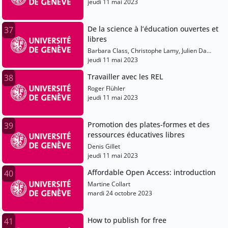
jeudi 11 mai 2023
De la science à l’éducation ouvertes et
37
libres
Barbara Class, Christophe Lamy, Julien Da
Costa
jeudi 11 mai 2023
Travailler avec les REL
38
Roger Flühler
jeudi 11 mai 2023
Promotion des plates-formes et des
39
ressources éducatives libres
Denis Gillet
jeudi 11 mai 2023
Affordable Open Access: introduction
40
Martine Collart
mardi 24 octobre 2023
How to publish for free
41