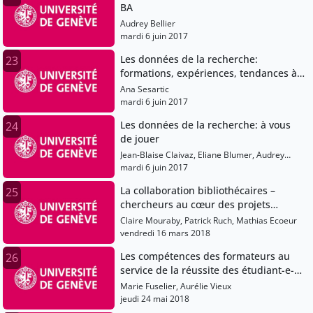
BA
Audrey Bellier
mardi 6 juin 2017
Les données de la recherche:
23
formations, expériences, tendances à
l'ETH Zurich
Ana Sesartic
mardi 6 juin 2017
Les données de la recherche: à vous
24
de jouer
Jean-Blaise Claivaz, Eliane Blumer, Audrey
Bellier, Ana Sesartic
mardi 6 juin 2017
La collaboration bibliothécaires –
25
chercheurs au cœur des projets
d’humanités numériques
Claire Mouraby, Patrick Ruch, Mathias Ecoeur
vendredi 16 mars 2018
Les compétences des formateurs au
26
service de la réussite des étudiant-e-s:
introduction
Marie Fuselier, Aurélie Vieux
jeudi 24 mai 2018