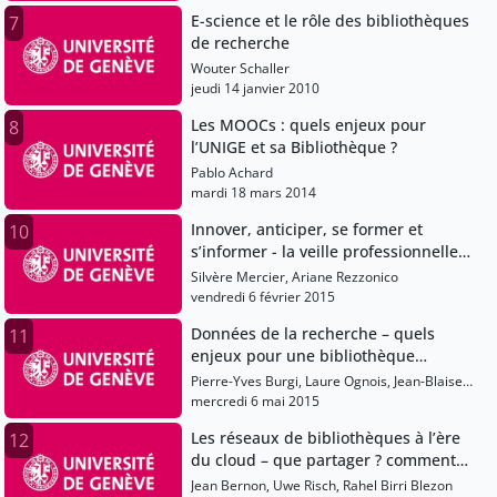
E-science et le rôle des bibliothèques
7
de recherche
Wouter Schaller
jeudi 14 janvier 2010
Les MOOCs : quels enjeux pour
8
l’UNIGE et sa Bibliothèque ?
Pablo Achard
mardi 18 mars 2014
Innover, anticiper, se former et
10
s’informer - la veille professionnelle
aujourd’hui
Silvère Mercier, Ariane Rezzonico
vendredi 6 février 2015
Données de la recherche – quels
11
enjeux pour une bibliothèque
universitaire ?
Pierre-Yves Burgi, Laure Ognois, Jean-Blaise
Claivaz, Eliane Blumer
mercredi 6 mai 2015
Les réseaux de bibliothèques à l’ère
12
du cloud – que partager ? comment
travailler ?
Jean Bernon, Uwe Risch, Rahel Birri Blezon