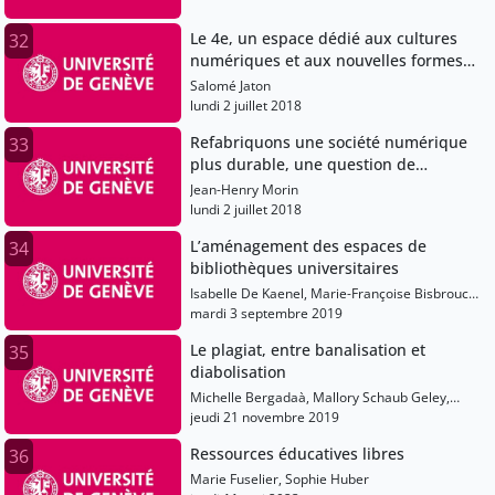
Le 4e, un espace dédié aux cultures
32
numériques et aux nouvelles formes
de création aux Bibliothèques
Salomé Jaton
Municipales de Genève.
lundi 2 juillet 2018
Refabriquons une société numérique
33
plus durable, une question de
responsabilité numérique.
Jean-Henry Morin
lundi 2 juillet 2018
L’aménagement des espaces de
34
bibliothèques universitaires
Isabelle De Kaenel, Marie-Françoise Bisbrouck,
Alain Hernandez, Jean-Claude Albertin
mardi 3 septembre 2019
Le plagiat, entre banalisation et
35
diabolisation
Michelle Bergadaà, Mallory Schaub Geley,
Bétrancourt Mireille
jeudi 21 novembre 2019
Ressources éducatives libres
36
Marie Fuselier, Sophie Huber