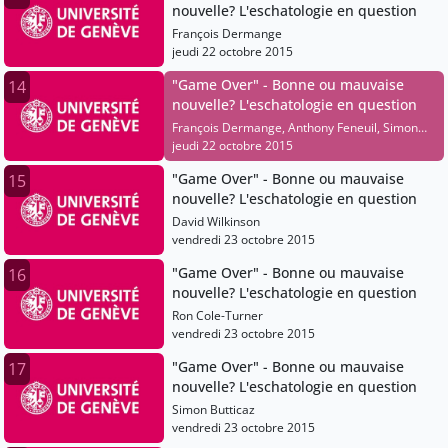
nouvelle? L'eschatologie en question
François Dermange
jeudi 22 octobre 2015
"Game Over" - Bonne ou mauvaise
14
nouvelle? L'eschatologie en question
François Dermange, Anthony Feneuil, Simon
Butticaz, Hans-Christoph Askani, Mathias
jeudi 22 octobre 2015
Hassenfratz, Janique Perrin, Karen Kilby, J.
"Game Over" - Bonne ou mauvaise
15
Wentzel Van Huyssteen, Pierre Bühler, Michael
nouvelle? L'eschatologie en question
Burdett, Elochukwu E. Uzukwu, Lexi Eikelboom,
Luc Bulundwe, Christian Cebulj, Mariel
David Wilkinson
Mazzocco, Lucie Doublet, David Wilkinson,
vendredi 23 octobre 2015
Andrea Boscoboinik, Ron Cole-Turner, Henning
Theissen, Christian Neddens, Pantelis
"Game Over" - Bonne ou mauvaise
16
Kalaitzidis, Andreas Losch, Christiane Tietz,
nouvelle? L'eschatologie en question
Stefan Beyerle, David Hamidovic, Michael
Ron Cole-Turner
Wolter, Philip Ziegler, Vincent Delecroix, Jean
vendredi 23 octobre 2015
Zizioulas
"Game Over" - Bonne ou mauvaise
17
nouvelle? L'eschatologie en question
Simon Butticaz
vendredi 23 octobre 2015