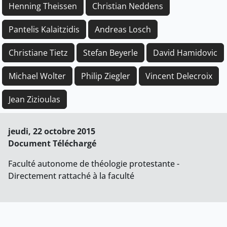
Henning Theissen
Christian Neddens
Pantelis Kalaitzidis
Andreas Losch
Christiane Tietz
Stefan Beyerle
David Hamidovic
Michael Wolter
Philip Ziegler
Vincent Delecroix
Jean Zizioulas
jeudi, 22 octobre 2015
Document Téléchargé
Faculté autonome de théologie protestante -
Directement rattaché à la faculté