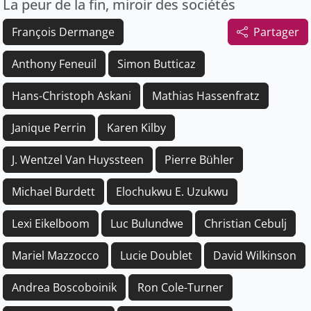
La peur de la fin, miroir des sociétés
François Dermange
Partager
Anthony Feneuil
Simon Butticaz
Hans-Christoph Askani
Mathias Hassenfratz
Janique Perrin
Karen Kilby
J. Wentzel Van Huyssteen
Pierre Bühler
Michael Burdett
Elochukwu E. Uzukwu
Lexi Eikelboom
Luc Bulundwe
Christian Cebulj
Mariel Mazzocco
Lucie Doublet
David Wilkinson
Andrea Boscoboinik
Ron Cole-Turner