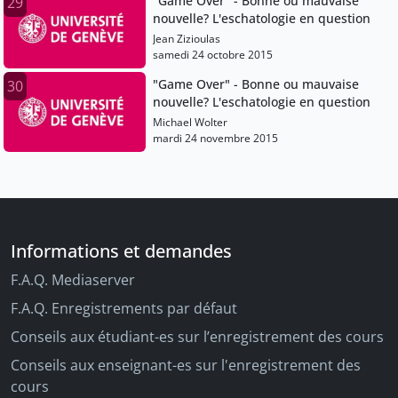
"Game Over" - Bonne ou mauvaise
29
nouvelle? L'eschatologie en question
Jean Zizioulas
samedi 24 octobre 2015
"Game Over" - Bonne ou mauvaise
30
nouvelle? L'eschatologie en question
Michael Wolter
mardi 24 novembre 2015
Informations et demandes
F.A.Q. Mediaserver
F.A.Q. Enregistrements par défaut
Conseils aux étudiant-es sur l’enregistrement des cours
Conseils aux enseignant-es sur l'enregistrement des
cours