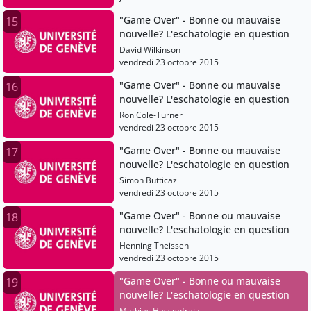
Hassenfratz, Janique Perrin, Karen Kilby, J.
"Game Over" - Bonne ou mauvaise
15
Wentzel Van Huyssteen, Pierre Bühler, Michael
nouvelle? L'eschatologie en question
Burdett, Elochukwu E. Uzukwu, Lexi Eikelboom,
Luc Bulundwe, Christian Cebulj, Mariel
David Wilkinson
Mazzocco, Lucie Doublet, David Wilkinson,
vendredi 23 octobre 2015
Andrea Boscoboinik, Ron Cole-Turner, Henning
Theissen, Christian Neddens, Pantelis
"Game Over" - Bonne ou mauvaise
16
Kalaitzidis, Andreas Losch, Christiane Tietz,
nouvelle? L'eschatologie en question
Stefan Beyerle, David Hamidovic, Michael
Ron Cole-Turner
Wolter, Philip Ziegler, Vincent Delecroix, Jean
vendredi 23 octobre 2015
Zizioulas
"Game Over" - Bonne ou mauvaise
17
nouvelle? L'eschatologie en question
Simon Butticaz
vendredi 23 octobre 2015
"Game Over" - Bonne ou mauvaise
18
nouvelle? L'eschatologie en question
Henning Theissen
vendredi 23 octobre 2015
"Game Over" - Bonne ou mauvaise
19
nouvelle? L'eschatologie en question
Mathias Hassenfratz