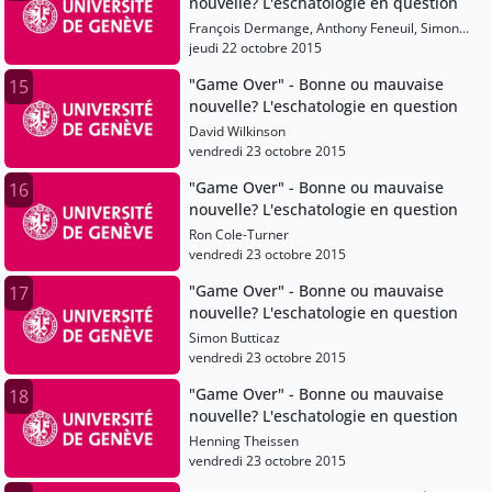
nouvelle? L'eschatologie en question
François Dermange, Anthony Feneuil, Simon
Butticaz, Hans-Christoph Askani, Mathias
jeudi 22 octobre 2015
Hassenfratz, Janique Perrin, Karen Kilby, J.
"Game Over" - Bonne ou mauvaise
15
Wentzel Van Huyssteen, Pierre Bühler, Michael
nouvelle? L'eschatologie en question
Burdett, Elochukwu E. Uzukwu, Lexi Eikelboom,
Luc Bulundwe, Christian Cebulj, Mariel
David Wilkinson
Mazzocco, Lucie Doublet, David Wilkinson,
vendredi 23 octobre 2015
Andrea Boscoboinik, Ron Cole-Turner, Henning
Theissen, Christian Neddens, Pantelis
"Game Over" - Bonne ou mauvaise
16
Kalaitzidis, Andreas Losch, Christiane Tietz,
nouvelle? L'eschatologie en question
Stefan Beyerle, David Hamidovic, Michael
Ron Cole-Turner
Wolter, Philip Ziegler, Vincent Delecroix, Jean
vendredi 23 octobre 2015
Zizioulas
"Game Over" - Bonne ou mauvaise
17
nouvelle? L'eschatologie en question
Simon Butticaz
vendredi 23 octobre 2015
"Game Over" - Bonne ou mauvaise
18
nouvelle? L'eschatologie en question
Henning Theissen
vendredi 23 octobre 2015