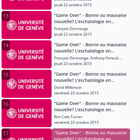
jeudi 22 octobre 2015
"Game Over" - Bonne ou mauvaise
13
nouvelle? L'eschatologie en
question
François Dermange
jeudi 22 octobre 2015
"Game Over" - Bonne ou mauvaise
14
nouvelle? L'eschatologie en
question
François Dermange, Anthony Feneuil,
Simon Butticaz, Hans-Christoph Askani,
jeudi 22 octobre 2015
Mathias Hassenfratz, Janique Perrin,
"Game Over" - Bonne ou mauvaise
15
Karen Kilby, J. Wentzel Van Huyssteen,
nouvelle? L'eschatologie en
Pierre Bühler, Michael Burdett, Elochukwu
E. Uzukwu, Lexi Eikelboom, Luc Bulundwe,
question
David Wilkinson
Christian Cebulj, Mariel Mazzocco, Lucie
vendredi 23 octobre 2015
Doublet, David Wilkinson, Andrea
Boscoboinik, Ron Cole-Turner, Henning
"Game Over" - Bonne ou mauvaise
16
Theissen, Christian Neddens, Pantelis
nouvelle? L'eschatologie en
Kalaitzidis, Andreas Losch, Christiane
question
Ron Cole-Turner
Tietz, Stefan Beyerle, David Hamidovic,
vendredi 23 octobre 2015
Michael Wolter, Philip Ziegler, Vincent
Delecroix, Jean Zizioulas
"Game Over" - Bonne ou mauvaise
17
nouvelle? L'eschatologie en