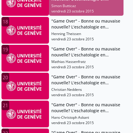
question
Simon Butticaz
vendredi 23 octobre 2015
"Game Over" - Bonne ou mauvaise
18
nouvelle? L'eschatologie en
question
Henning Theissen
vendredi 23 octobre 2015
"Game Over" - Bonne ou mauvaise
19
nouvelle? L'eschatologie en
question
Mathias Hassenfratz
vendredi 23 octobre 2015
"Game Over" - Bonne ou mauvaise
20
nouvelle? L'eschatologie en
question
Christian Neddens
vendredi 23 octobre 2015
"Game Over" - Bonne ou mauvaise
21
nouvelle? L'eschatologie en
question
Hans-Christoph Askani
vendredi 23 octobre 2015
"Game Over" - Bonne ou mauvaise