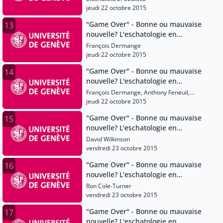
jeudi 22 octobre 2015
"Game Over" - Bonne ou mauvaise
13
nouvelle? L'eschatologie en
question
François Dermange
jeudi 22 octobre 2015
"Game Over" - Bonne ou mauvaise
14
nouvelle? L'eschatologie en
question
François Dermange, Anthony Feneuil,
Simon Butticaz, Hans-Christoph Askani,
jeudi 22 octobre 2015
Mathias Hassenfratz, Janique Perrin,
"Game Over" - Bonne ou mauvaise
15
Karen Kilby, J. Wentzel Van Huyssteen,
nouvelle? L'eschatologie en
Pierre Bühler, Michael Burdett, Elochukwu
E. Uzukwu, Lexi Eikelboom, Luc Bulundwe,
question
David Wilkinson
Christian Cebulj, Mariel Mazzocco, Lucie
vendredi 23 octobre 2015
Doublet, David Wilkinson, Andrea
Boscoboinik, Ron Cole-Turner, Henning
"Game Over" - Bonne ou mauvaise
16
Theissen, Christian Neddens, Pantelis
nouvelle? L'eschatologie en
Kalaitzidis, Andreas Losch, Christiane
question
Ron Cole-Turner
Tietz, Stefan Beyerle, David Hamidovic,
vendredi 23 octobre 2015
Michael Wolter, Philip Ziegler, Vincent
Delecroix, Jean Zizioulas
"Game Over" - Bonne ou mauvaise
17
nouvelle? L'eschatologie en