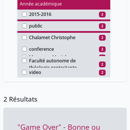
Année académique
2015-2016
2
Type d'accès
public
2
Auteur
Chalamet Christophe
2
Type de document
Dettwiler Andreas
2
conference
2
Faculté
Mazzocco Mariel
2
Faculté autonome de
Type de média
2
waterlot ghislain
théologie protestante
2
video
2
2 Résultats
"Game Over" - Bonne ou