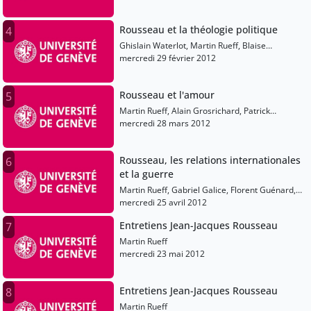
Rousseau et la théologie politique
4
Ghislain Waterlot, Martin Rueff, Blaise
Bachofen, Maria-Cristina Pitassi
mercredi 29 février 2012
Rousseau et l'amour
5
Martin Rueff, Alain Grosrichard, Patrick
Hochart, Elena Pulcini
mercredi 28 mars 2012
Rousseau, les relations internationales
6
et la guerre
Martin Rueff, Gabriel Galice, Florent Guénard,
Géraldine Lepan
mercredi 25 avril 2012
Entretiens Jean-Jacques Rousseau
7
Martin Rueff
mercredi 23 mai 2012
Entretiens Jean-Jacques Rousseau
8
Martin Rueff