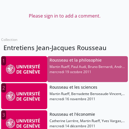
Please sign in to add a comment.
Collection
Entretiens Jean-Jacques Rousseau
Rousseau et la philosophie
1
Martin Rueff, Paul Audi, Bruno Bernardi, André
Charrak
mercredi 19 octobre 2011
Rousseau et les sciences
2
Martin Rueff, Bernadette Benseaude-Vincent,
Gabrielle Radica
mercredi 16 novembre 2011
Rousseau et l'économie
3
Catherine Larrère, Martin Rueff, Yves Vargas,
Céline Spector
mercredi 14 décembre 2011