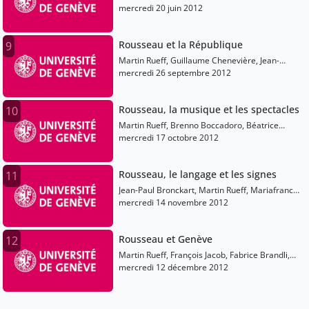
mercredi 20 juin 2012
Rousseau et la République
9
Martin Rueff, Guillaume Chenevière, Jean-
Fabien Spitz
mercredi 26 septembre 2012
Rousseau, la musique et les spectacles
10
Martin Rueff, Brenno Boccadoro, Béatrice
Didier, François Jacob, Catherine Kintzler
mercredi 17 octobre 2012
Rousseau, le langage et les signes
11
Jean-Paul Bronckart, Martin Rueff, Mariafranca
Spallanzani, Martin Stern
mercredi 14 novembre 2012
Rousseau et Genève
12
Martin Rueff, François Jacob, Fabrice Brandli,
Alfred Dufour, Gabriella Silvestrini
mercredi 12 décembre 2012