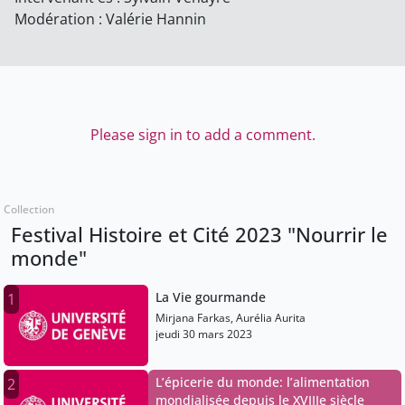
Modération : Valérie Hannin
Please sign in to add a comment.
Collection
Festival Histoire et Cité 2023 "Nourrir le
monde"
La Vie gourmande
1
Mirjana Farkas, Aurélia Aurita
jeudi 30 mars 2023
L’épicerie du monde: l’alimentation
2
mondialisée depuis le XVIIIe siècle