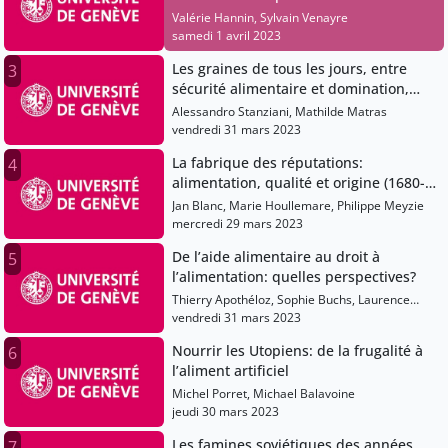
Valérie Hannin, Sylvain Venayre
samedi 1 avril 2023
Les graines de tous les jours, entre
3
sécurité alimentaire et domination,
XVIIe-XXIe siècle
Alessandro Stanziani, Mathilde Matras
vendredi 31 mars 2023
La fabrique des réputations:
4
alimentation, qualité et origine (1680-
1830)
Jan Blanc, Marie Houllemare, Philippe Meyzie
mercredi 29 mars 2023
De l’aide alimentaire au droit à
5
l’alimentation: quelles perspectives?
Thierry Apothéloz, Sophie Buchs, Laurence
Ossipow, Magali Ramel, Anne-Laure Counilh
vendredi 31 mars 2023
Nourrir les Utopiens: de la frugalité à
6
l’aliment artificiel
Michel Porret, Michael Balavoine
jeudi 30 mars 2023
Les famines soviétiques des années
7