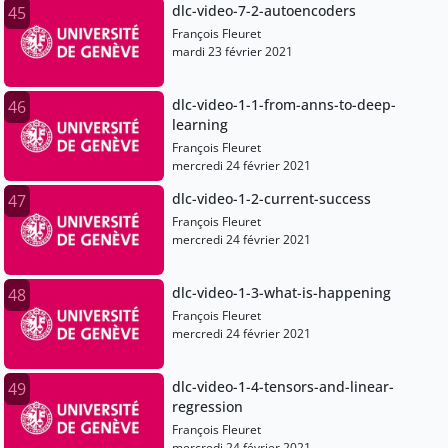
dlc-video-7-2-autoencoders
45
François Fleuret
mardi 23 février 2021
dlc-video-1-1-from-anns-to-deep-
46
learning
François Fleuret
mercredi 24 février 2021
dlc-video-1-2-current-success
47
François Fleuret
mercredi 24 février 2021
dlc-video-1-3-what-is-happening
48
François Fleuret
mercredi 24 février 2021
dlc-video-1-4-tensors-and-linear-
49
regression
François Fleuret
mercredi 24 février 2021