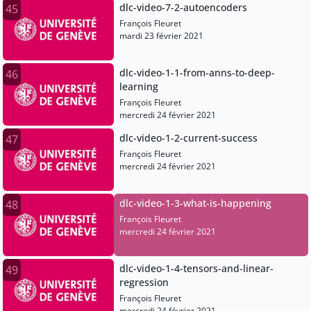
dlc-video-7-2-autoencoders
45
François Fleuret
mardi 23 février 2021
dlc-video-1-1-from-anns-to-deep-
46
learning
François Fleuret
mercredi 24 février 2021
dlc-video-1-2-current-success
47
François Fleuret
mercredi 24 février 2021
dlc-video-1-3-what-is-happening
48
François Fleuret
mercredi 24 février 2021
dlc-video-1-4-tensors-and-linear-
49
regression
François Fleuret
mercredi 24 février 2021