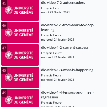
dlc-video-7-2-autoencoders
45
François Fleuret
mardi 23 février 2021
dlc-video-1-1-from-anns-to-deep-
46
learning
François Fleuret
mercredi 24 février 2021
dlc-video-1-2-current-success
47
François Fleuret
mercredi 24 février 2021
dlc-video-1-3-what-is-happening
48
François Fleuret
mercredi 24 février 2021
dlc-video-1-4-tensors-and-linear-
49
regression
François Fleuret
mercredi 24 février 2021