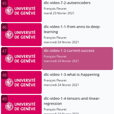
dlc-video-7-2-autoencoders
45
François Fleuret
mardi 23 février 2021
dlc-video-1-1-from-anns-to-deep-
46
learning
François Fleuret
mercredi 24 février 2021
dlc-video-1-2-current-success
47
François Fleuret
mercredi 24 février 2021
dlc-video-1-3-what-is-happening
48
François Fleuret
mercredi 24 février 2021
dlc-video-1-4-tensors-and-linear-
49
regression
François Fleuret
mercredi 24 février 2021