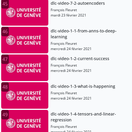
dlc-video-7-2-autoencoders
45
François Fleuret
mardi 23 février 2021
dlc-video-1-1-from-anns-to-deep-
46
learning
François Fleuret
mercredi 24 février 2021
dlc-video-1-2-current-success
47
François Fleuret
mercredi 24 février 2021
dlc-video-1-3-what-is-happening
48
François Fleuret
mercredi 24 février 2021
dlc-video-1-4-tensors-and-linear-
49
regression
François Fleuret
mercredi 24 février 2021