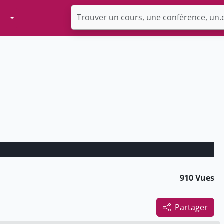
Toggle Dropdown
910 Vues
Partager