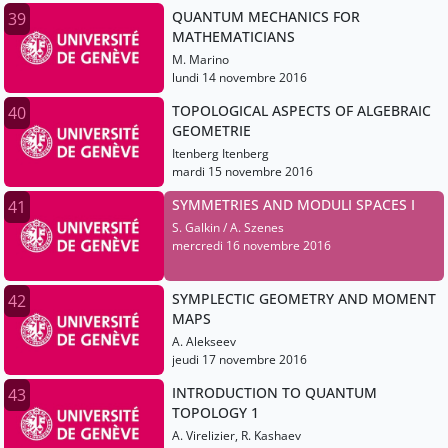
QUANTUM MECHANICS FOR
39
MATHEMATICIANS
M. Marino
lundi 14 novembre 2016
TOPOLOGICAL ASPECTS OF ALGEBRAIC
40
GEOMETRIE
Itenberg Itenberg
mardi 15 novembre 2016
SYMMETRIES AND MODULI SPACES I
41
S. Galkin / A. Szenes
mercredi 16 novembre 2016
SYMPLECTIC GEOMETRY AND MOMENT
42
MAPS
A. Alekseev
jeudi 17 novembre 2016
INTRODUCTION TO QUANTUM
43
TOPOLOGY 1
A. Virelizier, R. Kashaev