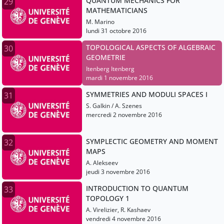
QUANTUM MECHANICS FOR
29
MATHEMATICIANS
M. Marino
lundi 31 octobre 2016
TOPOLOGICAL ASPECTS OF ALGEBRAIC
30
GEOMETRIE
Itenberg Itenberg
mardi 1 novembre 2016
SYMMETRIES AND MODULI SPACES I
31
S. Galkin / A. Szenes
mercredi 2 novembre 2016
SYMPLECTIC GEOMETRY AND MOMENT
32
MAPS
A. Alekseev
jeudi 3 novembre 2016
INTRODUCTION TO QUANTUM
33
TOPOLOGY 1
A. Virelizier, R. Kashaev
vendredi 4 novembre 2016