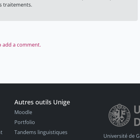
s traitements.
to add a comment.
Autres outils Unige
Moodle
Portfolio
nt
Tandems linguistiques
Université de 