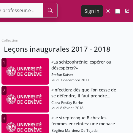
Sign in
Collection
Leçons inaugurales 2017 - 2018
«La schizophrénie: espérer ou
1
désespérer?»
Stefan Kaiser
jeudi 7 décembre 2017
«Infection: dès que l’on cesse de
2
se défendre, il faut prendre
l’offensive»
Clara Posfay Barbe
jeudi 8 février 2018
«Le streptocoque B chez les
3
femmes enceintes: une menace
sous contrôle?»
Begõna Martinez De Tejada