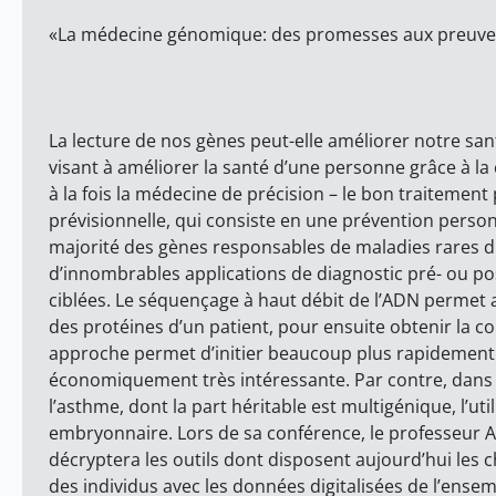
«La médecine génomique: des promesses aux preuve
La lecture de nos gènes peut-elle améliorer notre sa
visant à améliorer la santé d’une personne grâce à l
à la fois la médecine de précision – le bon traiteme
prévisionnelle, qui consiste en une prévention person
majorité des gènes responsables de maladies rares du
d’innombrables applications de diagnostic pré- ou po
ciblées. Le séquençage à haut débit de l’ADN permet a
des protéines d’un patient, pour ensuite obtenir la c
approche permet d’initier beaucoup plus rapidement l
économiquement très intéressante. Par contre, dans 
l’asthme, dont la part héritable est multigénique, l’ut
embryonnaire. Lors de sa conférence, le professeur 
décryptera les outils dont disposent aujourd’hui les 
des individus avec les données digitalisées de l’ense