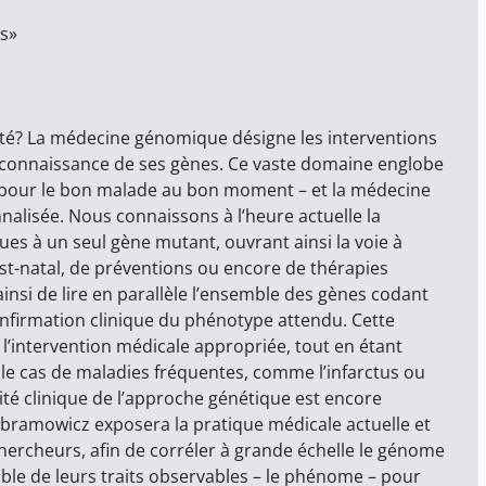
s»
nté? La médecine génomique désigne les interventions
a connaissance de ses gènes. Ce vaste domaine englobe
nt pour le bon malade au bon moment – et la médecine
nalisée. Nous connaissons à l’heure actuelle la
es à un seul gène mutant, ouvrant ainsi la voie à
st-natal, de préventions ou encore de thérapies
insi de lire en parallèle l’ensemble des gènes codant
onfirmation clinique du phénotype attendu. Cette
’intervention médicale appropriée, tout en étant
le cas de maladies fréquentes, comme l’infarctus ou
ilité clinique de l’approche génétique est encore
Abramowicz exposera la pratique médicale actuelle et
chercheurs, afin de corréler à grande échelle le génome
mble de leurs traits observables – le phénome – pour