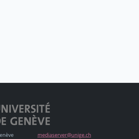
Genève
mediaserver@unige.ch