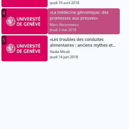
jeudi 19 avril 2018
«La médecine génomique: des
4
promesses aux preuves»
Marc Abramowicz
jeudi 3 mai 2018
«Les troubles des conduites
5
alimentaires : anciens mythes et
nouvelles réponses»
Nadia Micali
jeudi 14 juin 2018