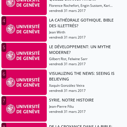
Florence Rochefort, Engin Sustam, Karima
Ramdani
vendredi 31 mars 2017
LA CATHÉDRALE GOTHIQUE, BIBLE
4
DES ILLETTRÉS?
Jean Wirth
vendredi 31 mars 2017
LE DÉVELOPPEMENT: UN MYTHE
5
MODERNE?
Gilbert Rist, Felwine Sarr
vendredi 31 mars 2017
VISUALIZING THE NEWS: SEEING IS
6
BELIEVING
Xaquín González Veira
vendredi 31 mars 2017
SYRIE, NOTRE HISTOIRE
7
Jean-Pierre Filiu
vendredi 31 mars 2017
DE LA CROYANCE DANS LA BIBLE: