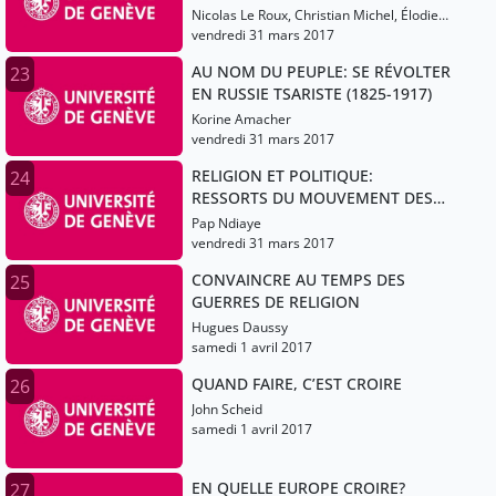
Nicolas Le Roux, Christian Michel, Élodie
Lecuppre-Desjardin
vendredi 31 mars 2017
AU NOM DU PEUPLE: SE RÉVOLTER
23
EN RUSSIE TSARISTE (1825-1917)
Korine Amacher
vendredi 31 mars 2017
RELIGION ET POLITIQUE:
24
RESSORTS DU MOUVEMENT DES
DROITS CIVIQUES AUX ÉTATS-
Pap Ndiaye
UNIS?
vendredi 31 mars 2017
CONVAINCRE AU TEMPS DES
25
GUERRES DE RELIGION
Hugues Daussy
samedi 1 avril 2017
QUAND FAIRE, C’EST CROIRE
26
John Scheid
samedi 1 avril 2017
EN QUELLE EUROPE CROIRE?
27