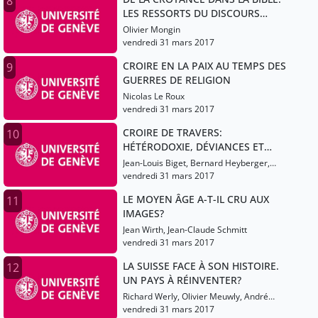
8
LES RESSORTS DU DISCOURS
PROPHÉTIQUE
Olivier Mongin
vendredi 31 mars 2017
CROIRE EN LA PAIX AU TEMPS DES
9
GUERRES DE RELIGION
Nicolas Le Roux
vendredi 31 mars 2017
CROIRE DE TRAVERS:
10
HÉTÉRODOXIE, DÉVIANCES ET
HÉRÉSIES DANS LE CHRISTIANISME
Jean-Louis Biget, Bernard Heyberger,
ET L’ISLAM
Gabriel Martinez-Gros
vendredi 31 mars 2017
LE MOYEN ÂGE A-T-IL CRU AUX
11
IMAGES?
Jean Wirth, Jean-Claude Schmitt
vendredi 31 mars 2017
LA SUISSE FACE À SON HISTOIRE.
12
UN PAYS À RÉINVENTER?
Richard Werly, Olivier Meuwly, André
Crettenand
vendredi 31 mars 2017