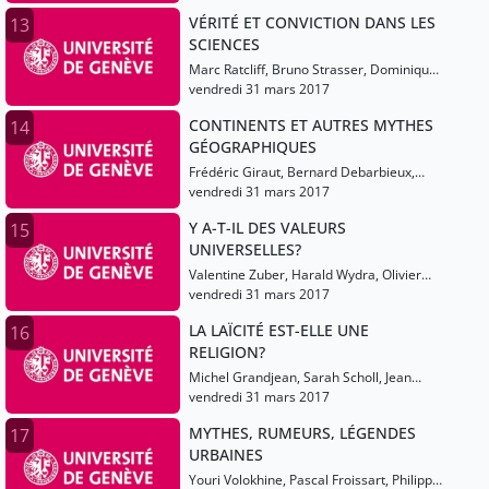
VÉRITÉ ET CONVICTION DANS LES
13
SCIENCES
Marc Ratcliff, Bruno Strasser, Dominique
Pestre
vendredi 31 mars 2017
CONTINENTS ET AUTRES MYTHES
14
GÉOGRAPHIQUES
Frédéric Giraut, Bernard Debarbieux,
Juliet Fall
vendredi 31 mars 2017
Y A-T-IL DES VALEURS
15
UNIVERSELLES?
Valentine Zuber, Harald Wydra, Olivier
Grenouilleau
vendredi 31 mars 2017
LA LAÏCITÉ EST-ELLE UNE
16
RELIGION?
Michel Grandjean, Sarah Scholl, Jean
Baubérot
vendredi 31 mars 2017
MYTHES, RUMEURS, LÉGENDES
17
URBAINES
Youri Volokhine, Pascal Froissart, Philippe