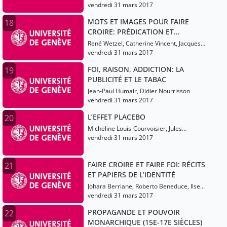
Aldrin
vendredi 31 mars 2017
MOTS ET IMAGES POUR FAIRE
18
CROIRE: PRÉDICATION ET
HAGIOGRAPHIE DANS L’OCCIDENT
René Wetzel, Catherine Vincent, Jacques
MÉDIÉVAL
Berlioz
vendredi 31 mars 2017
FOI, RAISON, ADDICTION: LA
19
PUBLICITÉ ET LE TABAC
Jean-Paul Humair, Didier Nourrisson
vendredi 31 mars 2017
L’EFFET PLACEBO
20
Micheline Louis-Courvoisier, Jules
Desmeules, Eric Bonvin
vendredi 31 mars 2017
FAIRE CROIRE ET FAIRE FOI: RÉCITS
21
ET PAPIERS DE L’IDENTITÉ
Johara Berriane, Roberto Beneduce, Ilsen
About
vendredi 31 mars 2017
PROPAGANDE ET POUVOIR
22
MONARCHIQUE (15E-17E SIÈCLES)