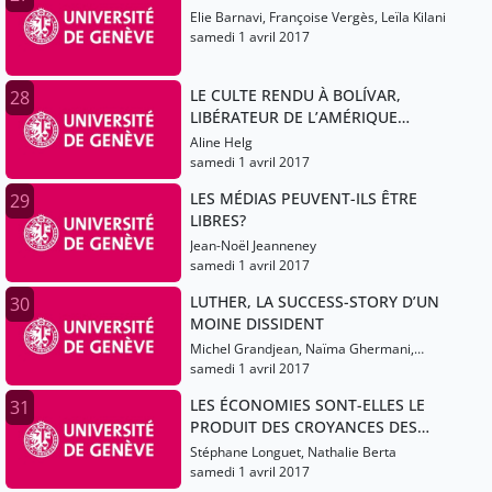
Elie Barnavi, Françoise Vergès, Leïla Kilani
samedi 1 avril 2017
LE CULTE RENDU À BOLÍVAR,
28
LIBÉRATEUR DE L’AMÉRIQUE
LATINE
Aline Helg
samedi 1 avril 2017
LES MÉDIAS PEUVENT-ILS ÊTRE
29
LIBRES?
Jean-Noël Jeanneney
samedi 1 avril 2017
LUTHER, LA SUCCESS-STORY D’UN
30
MOINE DISSIDENT
Michel Grandjean, Naïma Ghermani,
Olivier Christin
samedi 1 avril 2017
LES ÉCONOMIES SONT-ELLES LE
31
PRODUIT DES CROYANCES DES
ÉCONOMISTES?
Stéphane Longuet, Nathalie Berta
samedi 1 avril 2017