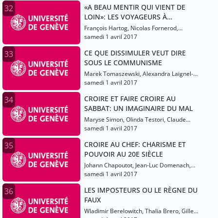
«A BEAU MENTIR QUI VIENT DE
32
LOIN»: LES VOYAGEURS À
L’ÉPREUVE DU DOUTE (16E-17E
François Hartog, Nicolas Fornerod,
SIÈCLES)
Yasmine Atlas
samedi 1 avril 2017
CE QUE DISSIMULER VEUT DIRE
33
SOUS LE COMMUNISME
Marek Tomaszewski, Alexandra Laignel-
Lavastine
samedi 1 avril 2017
CROIRE ET FAIRE CROIRE AU
34
SABBAT: UN IMAGINAIRE DU MAL
Maryse Simon, Olinda Testori, Claude
Gauvard, Martine Ostorero
samedi 1 avril 2017
CROIRE AU CHEF: CHARISME ET
35
POUVOIR AU 20E SIÈCLE
Johann Chapoutot, Jean-Luc Domenach,
Yves Cohen
samedi 1 avril 2017
LES IMPOSTEURS OU LE RÈGNE DU
36
FAUX
Wladimir Berelowitch, Thalia Brero, Gilles