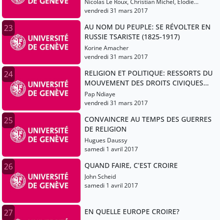
Nicolas Le Roux, Christian Michel, Élodie
Lecuppre-Desjardin
vendredi 31 mars 2017
AU NOM DU PEUPLE: SE RÉVOLTER EN
23
RUSSIE TSARISTE (1825-1917)
Korine Amacher
vendredi 31 mars 2017
RELIGION ET POLITIQUE: RESSORTS DU
24
MOUVEMENT DES DROITS CIVIQUES
AUX ÉTATS-UNIS?
Pap Ndiaye
vendredi 31 mars 2017
CONVAINCRE AU TEMPS DES GUERRES
25
DE RELIGION
Hugues Daussy
samedi 1 avril 2017
QUAND FAIRE, C’EST CROIRE
26
John Scheid
samedi 1 avril 2017
EN QUELLE EUROPE CROIRE?
27