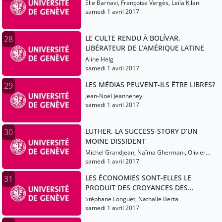
Elie Barnavi, Françoise Vergès, Leïla Kilani
samedi 1 avril 2017
LE CULTE RENDU À BOLÍVAR,
28
LIBÉRATEUR DE L’AMÉRIQUE LATINE
Aline Helg
samedi 1 avril 2017
LES MÉDIAS PEUVENT-ILS ÊTRE LIBRES?
29
Jean-Noël Jeanneney
samedi 1 avril 2017
LUTHER, LA SUCCESS-STORY D’UN
30
MOINE DISSIDENT
Michel Grandjean, Naïma Ghermani, Olivier
Christin
samedi 1 avril 2017
LES ÉCONOMIES SONT-ELLES LE
31
PRODUIT DES CROYANCES DES
ÉCONOMISTES?
Stéphane Longuet, Nathalie Berta
samedi 1 avril 2017