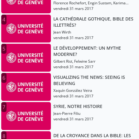
Florence Rochefort, Engin Sustam, Karima
Ramdani
vendredi 31 mars 2017
LA CATHÉDRALE GOTHIQUE, BIBLE DES
4
ILLETTRÉS?
Jean Wirth
vendredi 31 mars 2017
LE DÉVELOPPEMENT: UN MYTHE
5
MODERNE?
Gilbert Rist, Felwine Sarr
vendredi 31 mars 2017
VISUALIZING THE NEWS: SEEING IS
6
BELIEVING
Xaquín González Veira
vendredi 31 mars 2017
SYRIE, NOTRE HISTOIRE
7
Jean-Pierre Filiu
vendredi 31 mars 2017
DE LA CROYANCE DANS LA BIBLE: LES
8