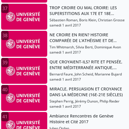
TROP CROIRE OU MAL CROIRE: LES
37
SUPERSTITIONS AUX 17E ET 18E
SIÈCLES
Sébastien Roman, Boris Klein, Christian Grosse
samedi 1 avril 2017
NE CROIRE EN RIEN? HISTOIRE
38
COMPARÉE DE L’ATHÉISME ET DE
L’INCROYANCE
Tim Whitmarsh, Silvia Berti, Dominique Avon
samedi 1 avril 2017
QUE CROYAIENT-ILS? RITE ET PENSÉE,
39
ENTRE MÉDITERRANÉE ANTIQUE,
CHINE ANCIENNE ET JAPON
Bernard Faure, John Scheid, Marianne Bujard
D’AUTREFOIS
samedi 1 avril 2017
MIRACLE, PERSUASION ET CROYANCE
40
DANS LA MÉDECINE (16E-21E SIÈCLES)
Stephen Perrig, Jérémy Dunon, Philip Rieder
samedi 1 avril 2017
Ambiance Rencontres de Genève
41
Histoire et Cité 2017
Julien Ordan