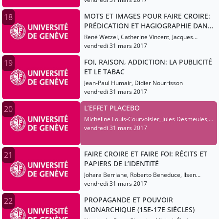
MOTS ET IMAGES POUR FAIRE CROIRE:
18
PRÉDICATION ET HAGIOGRAPHIE DANS
L’OCCIDENT MÉDIÉVAL
René Wetzel, Catherine Vincent, Jacques
Berlioz
vendredi 31 mars 2017
FOI, RAISON, ADDICTION: LA PUBLICITÉ
19
ET LE TABAC
Jean-Paul Humair, Didier Nourrisson
vendredi 31 mars 2017
L’EFFET PLACEBO
20
Micheline Louis-Courvoisier, Jules Desmeules,
Eric Bonvin
vendredi 31 mars 2017
FAIRE CROIRE ET FAIRE FOI: RÉCITS ET
21
PAPIERS DE L’IDENTITÉ
Johara Berriane, Roberto Beneduce, Ilsen
About
vendredi 31 mars 2017
PROPAGANDE ET POUVOIR
22
MONARCHIQUE (15E-17E SIÈCLES)