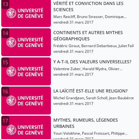
VÉRITÉ ET CONVICTION DANS LES
13
SCIENCES
Marc Ratcliff, Bruno Strasser, Dominique
Pestre
vendredi 31 mars 2017
CONTINENTS ET AUTRES MYTHES
14
GÉOGRAPHIQUES
Frédéric Giraut, Bernard Debarbieux, Juliet Fall
vendredi 31 mars 2017
Y A-T-IL DES VALEURS UNIVERSELLES?
15
Valentine Zuber, Harald Wydra, Olivier
Grenouilleau
vendredi 31 mars 2017
LA LAÏCITÉ EST-ELLE UNE RELIGION?
16
Michel Grandjean, Sarah Scholl, Jean Baubérot
vendredi 31 mars 2017
MYTHES, RUMEURS, LÉGENDES
17
URBAINES
Youri Volokhine, Pascal Froissart, Philippe
Aldrin
vendredi 31 mars 2017