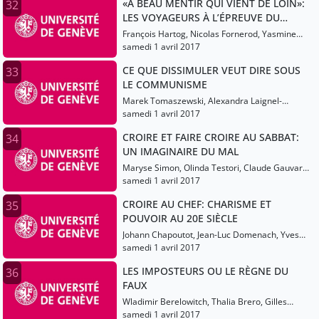
«A BEAU MENTIR QUI VIENT DE LOIN»:
32
LES VOYAGEURS À L’ÉPREUVE DU
DOUTE (16E-17E SIÈCLES)
François Hartog, Nicolas Fornerod, Yasmine
Atlas
samedi 1 avril 2017
CE QUE DISSIMULER VEUT DIRE SOUS
33
LE COMMUNISME
Marek Tomaszewski, Alexandra Laignel-
Lavastine
samedi 1 avril 2017
CROIRE ET FAIRE CROIRE AU SABBAT:
34
UN IMAGINAIRE DU MAL
Maryse Simon, Olinda Testori, Claude Gauvard,
Martine Ostorero
samedi 1 avril 2017
CROIRE AU CHEF: CHARISME ET
35
POUVOIR AU 20E SIÈCLE
Johann Chapoutot, Jean-Luc Domenach, Yves
Cohen
samedi 1 avril 2017
LES IMPOSTEURS OU LE RÈGNE DU
36
FAUX
Wladimir Berelowitch, Thalia Brero, Gilles
Lecuppre
samedi 1 avril 2017