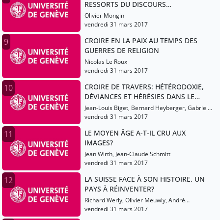
RESSORTS DU DISCOURS
PROPHÉTIQUE
Olivier Mongin
vendredi 31 mars 2017
CROIRE EN LA PAIX AU TEMPS DES
9
GUERRES DE RELIGION
Nicolas Le Roux
vendredi 31 mars 2017
CROIRE DE TRAVERS: HÉTÉRODOXIE,
10
DÉVIANCES ET HÉRÉSIES DANS LE
CHRISTIANISME ET L’ISLAM
Jean-Louis Biget, Bernard Heyberger, Gabriel
Martinez-Gros
vendredi 31 mars 2017
LE MOYEN ÂGE A-T-IL CRU AUX
11
IMAGES?
Jean Wirth, Jean-Claude Schmitt
vendredi 31 mars 2017
LA SUISSE FACE À SON HISTOIRE. UN
12
PAYS À RÉINVENTER?
Richard Werly, Olivier Meuwly, André
Crettenand
vendredi 31 mars 2017