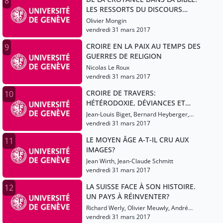
8
LES RESSORTS DU DISCOURS
PROPHÉTIQUE
Olivier Mongin
vendredi 31 mars 2017
CROIRE EN LA PAIX AU TEMPS DES
9
GUERRES DE RELIGION
Nicolas Le Roux
vendredi 31 mars 2017
CROIRE DE TRAVERS:
10
HÉTÉRODOXIE, DÉVIANCES ET
HÉRÉSIES DANS LE CHRISTIANISME
Jean-Louis Biget, Bernard Heyberger,
ET L’ISLAM
Gabriel Martinez-Gros
vendredi 31 mars 2017
LE MOYEN ÂGE A-T-IL CRU AUX
11
IMAGES?
Jean Wirth, Jean-Claude Schmitt
vendredi 31 mars 2017
LA SUISSE FACE À SON HISTOIRE.
12
UN PAYS À RÉINVENTER?
Richard Werly, Olivier Meuwly, André
Crettenand
vendredi 31 mars 2017