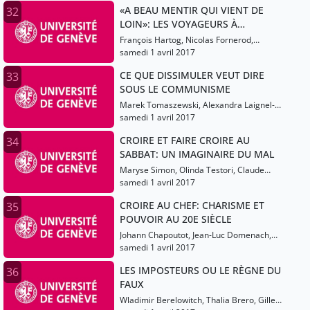
«A BEAU MENTIR QUI VIENT DE
32
LOIN»: LES VOYAGEURS À
L’ÉPREUVE DU DOUTE (16E-17E
François Hartog, Nicolas Fornerod,
SIÈCLES)
Yasmine Atlas
samedi 1 avril 2017
CE QUE DISSIMULER VEUT DIRE
33
SOUS LE COMMUNISME
Marek Tomaszewski, Alexandra Laignel-
Lavastine
samedi 1 avril 2017
CROIRE ET FAIRE CROIRE AU
34
SABBAT: UN IMAGINAIRE DU MAL
Maryse Simon, Olinda Testori, Claude
Gauvard, Martine Ostorero
samedi 1 avril 2017
CROIRE AU CHEF: CHARISME ET
35
POUVOIR AU 20E SIÈCLE
Johann Chapoutot, Jean-Luc Domenach,
Yves Cohen
samedi 1 avril 2017
LES IMPOSTEURS OU LE RÈGNE DU
36
FAUX
Wladimir Berelowitch, Thalia Brero, Gilles