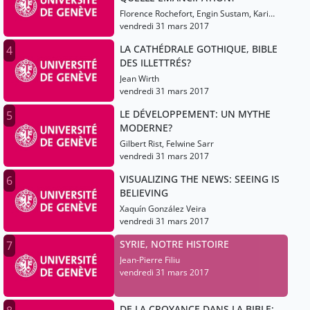
Florence Rochefort, Engin Sustam, Karima
Ramdani
vendredi 31 mars 2017
LA CATHÉDRALE GOTHIQUE, BIBLE
4
DES ILLETTRÉS?
Jean Wirth
vendredi 31 mars 2017
LE DÉVELOPPEMENT: UN MYTHE
5
MODERNE?
Gilbert Rist, Felwine Sarr
vendredi 31 mars 2017
VISUALIZING THE NEWS: SEEING IS
6
BELIEVING
Xaquín González Veira
vendredi 31 mars 2017
SYRIE, NOTRE HISTOIRE
7
Jean-Pierre Filiu
vendredi 31 mars 2017
DE LA CROYANCE DANS LA BIBLE: