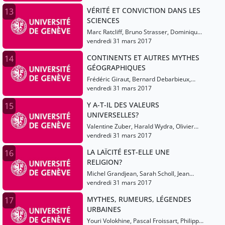
VÉRITÉ ET CONVICTION DANS LES
13
SCIENCES
Marc Ratcliff, Bruno Strasser, Dominique
Pestre
vendredi 31 mars 2017
CONTINENTS ET AUTRES MYTHES
14
GÉOGRAPHIQUES
Frédéric Giraut, Bernard Debarbieux,
Juliet Fall
vendredi 31 mars 2017
Y A-T-IL DES VALEURS
15
UNIVERSELLES?
Valentine Zuber, Harald Wydra, Olivier
Grenouilleau
vendredi 31 mars 2017
LA LAÏCITÉ EST-ELLE UNE
16
RELIGION?
Michel Grandjean, Sarah Scholl, Jean
Baubérot
vendredi 31 mars 2017
MYTHES, RUMEURS, LÉGENDES
17
URBAINES
Youri Volokhine, Pascal Froissart, Philippe