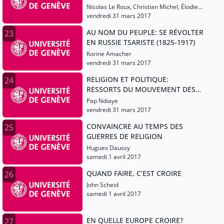
Nicolas Le Roux, Christian Michel, Élodie
Lecuppre-Desjardin
vendredi 31 mars 2017
AU NOM DU PEUPLE: SE RÉVOLTER
23
EN RUSSIE TSARISTE (1825-1917)
Korine Amacher
vendredi 31 mars 2017
RELIGION ET POLITIQUE:
24
RESSORTS DU MOUVEMENT DES
DROITS CIVIQUES AUX ÉTATS-
Pap Ndiaye
UNIS?
vendredi 31 mars 2017
CONVAINCRE AU TEMPS DES
25
GUERRES DE RELIGION
Hugues Daussy
samedi 1 avril 2017
QUAND FAIRE, C’EST CROIRE
26
John Scheid
samedi 1 avril 2017
EN QUELLE EUROPE CROIRE?
27