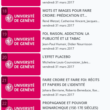
Aldrin
vendredi 31 mars 2017
MOTS ET IMAGES POUR FAIRE
18
CROIRE: PRÉDICATION ET
HAGIOGRAPHIE DANS L’OCCIDENT
René Wetzel, Catherine Vincent, Jacques
MÉDIÉVAL
Berlioz
vendredi 31 mars 2017
FOI, RAISON, ADDICTION: LA
19
PUBLICITÉ ET LE TABAC
Jean-Paul Humair, Didier Nourrisson
vendredi 31 mars 2017
L’EFFET PLACEBO
20
Micheline Louis-Courvoisier, Jules
Desmeules, Eric Bonvin
vendredi 31 mars 2017
FAIRE CROIRE ET FAIRE FOI: RÉCITS
21
ET PAPIERS DE L’IDENTITÉ
Johara Berriane, Roberto Beneduce, Ilsen
About
vendredi 31 mars 2017
PROPAGANDE ET POUVOIR
22
MONARCHIQUE (15E-17E SIÈCLES)