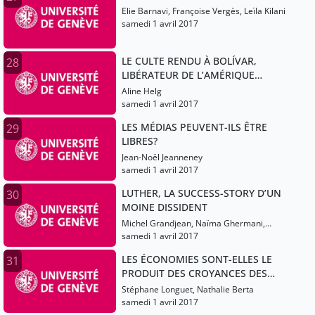
Elie Barnavi, Françoise Vergès, Leïla Kilani
samedi 1 avril 2017
LE CULTE RENDU À BOLÍVAR,
28
LIBÉRATEUR DE L’AMÉRIQUE
LATINE
Aline Helg
samedi 1 avril 2017
LES MÉDIAS PEUVENT-ILS ÊTRE
29
LIBRES?
Jean-Noël Jeanneney
samedi 1 avril 2017
LUTHER, LA SUCCESS-STORY D’UN
30
MOINE DISSIDENT
Michel Grandjean, Naïma Ghermani,
Olivier Christin
samedi 1 avril 2017
LES ÉCONOMIES SONT-ELLES LE
31
PRODUIT DES CROYANCES DES
ÉCONOMISTES?
Stéphane Longuet, Nathalie Berta
samedi 1 avril 2017