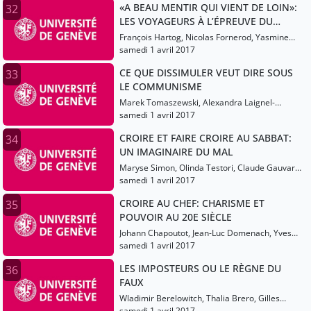
«A BEAU MENTIR QUI VIENT DE LOIN»:
32
LES VOYAGEURS À L’ÉPREUVE DU
DOUTE (16E-17E SIÈCLES)
François Hartog, Nicolas Fornerod, Yasmine
Atlas
samedi 1 avril 2017
CE QUE DISSIMULER VEUT DIRE SOUS
33
LE COMMUNISME
Marek Tomaszewski, Alexandra Laignel-
Lavastine
samedi 1 avril 2017
CROIRE ET FAIRE CROIRE AU SABBAT:
34
UN IMAGINAIRE DU MAL
Maryse Simon, Olinda Testori, Claude Gauvard,
Martine Ostorero
samedi 1 avril 2017
CROIRE AU CHEF: CHARISME ET
35
POUVOIR AU 20E SIÈCLE
Johann Chapoutot, Jean-Luc Domenach, Yves
Cohen
samedi 1 avril 2017
LES IMPOSTEURS OU LE RÈGNE DU
36
FAUX
Wladimir Berelowitch, Thalia Brero, Gilles
Lecuppre
samedi 1 avril 2017