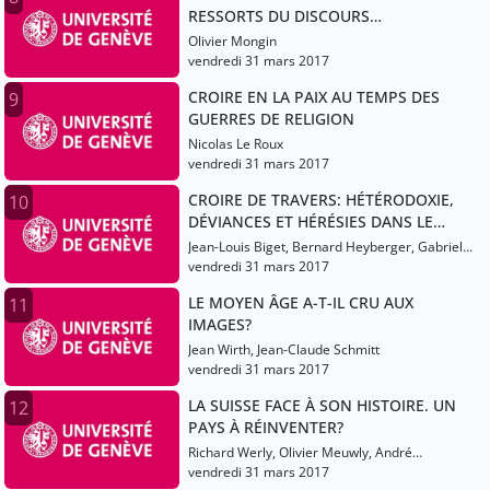
RESSORTS DU DISCOURS
PROPHÉTIQUE
Olivier Mongin
vendredi 31 mars 2017
CROIRE EN LA PAIX AU TEMPS DES
9
GUERRES DE RELIGION
Nicolas Le Roux
vendredi 31 mars 2017
CROIRE DE TRAVERS: HÉTÉRODOXIE,
10
DÉVIANCES ET HÉRÉSIES DANS LE
CHRISTIANISME ET L’ISLAM
Jean-Louis Biget, Bernard Heyberger, Gabriel
Martinez-Gros
vendredi 31 mars 2017
LE MOYEN ÂGE A-T-IL CRU AUX
11
IMAGES?
Jean Wirth, Jean-Claude Schmitt
vendredi 31 mars 2017
LA SUISSE FACE À SON HISTOIRE. UN
12
PAYS À RÉINVENTER?
Richard Werly, Olivier Meuwly, André
Crettenand
vendredi 31 mars 2017