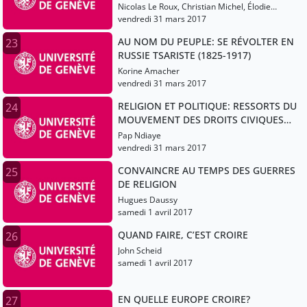
Nicolas Le Roux, Christian Michel, Élodie
Lecuppre-Desjardin
vendredi 31 mars 2017
AU NOM DU PEUPLE: SE RÉVOLTER EN
23
RUSSIE TSARISTE (1825-1917)
Korine Amacher
vendredi 31 mars 2017
RELIGION ET POLITIQUE: RESSORTS DU
24
MOUVEMENT DES DROITS CIVIQUES
AUX ÉTATS-UNIS?
Pap Ndiaye
vendredi 31 mars 2017
CONVAINCRE AU TEMPS DES GUERRES
25
DE RELIGION
Hugues Daussy
samedi 1 avril 2017
QUAND FAIRE, C’EST CROIRE
26
John Scheid
samedi 1 avril 2017
EN QUELLE EUROPE CROIRE?
27