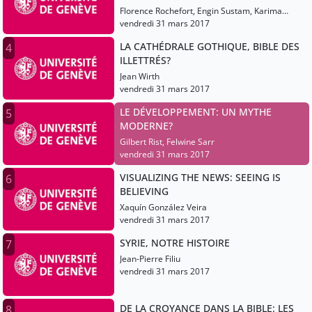
Florence Rochefort, Engin Sustam, Karima
Ramdani
vendredi 31 mars 2017
LA CATHÉDRALE GOTHIQUE, BIBLE DES
4
ILLETTRÉS?
Jean Wirth
vendredi 31 mars 2017
LE DÉVELOPPEMENT: UN MYTHE
5
MODERNE?
Gilbert Rist, Felwine Sarr
vendredi 31 mars 2017
VISUALIZING THE NEWS: SEEING IS
6
BELIEVING
Xaquín González Veira
vendredi 31 mars 2017
SYRIE, NOTRE HISTOIRE
7
Jean-Pierre Filiu
vendredi 31 mars 2017
DE LA CROYANCE DANS LA BIBLE: LES
8