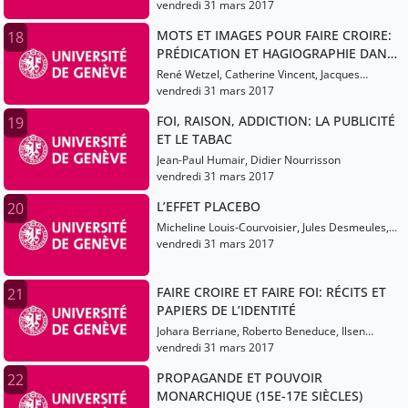
Aldrin
vendredi 31 mars 2017
MOTS ET IMAGES POUR FAIRE CROIRE:
18
PRÉDICATION ET HAGIOGRAPHIE DANS
L’OCCIDENT MÉDIÉVAL
René Wetzel, Catherine Vincent, Jacques
Berlioz
vendredi 31 mars 2017
FOI, RAISON, ADDICTION: LA PUBLICITÉ
19
ET LE TABAC
Jean-Paul Humair, Didier Nourrisson
vendredi 31 mars 2017
L’EFFET PLACEBO
20
Micheline Louis-Courvoisier, Jules Desmeules,
Eric Bonvin
vendredi 31 mars 2017
FAIRE CROIRE ET FAIRE FOI: RÉCITS ET
21
PAPIERS DE L’IDENTITÉ
Johara Berriane, Roberto Beneduce, Ilsen
About
vendredi 31 mars 2017
PROPAGANDE ET POUVOIR
22
MONARCHIQUE (15E-17E SIÈCLES)