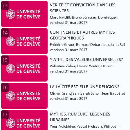
VÉRITÉ ET CONVICTION DANS LES
13
SCIENCES
Marc Ratcliff, Bruno Strasser, Dominique
Pestre
vendredi 31 mars 2017
CONTINENTS ET AUTRES MYTHES
14
GÉOGRAPHIQUES
Frédéric Giraut, Bernard Debarbieux, Juliet Fall
vendredi 31 mars 2017
Y A-T-IL DES VALEURS UNIVERSELLES?
15
Valentine Zuber, Harald Wydra, Olivier
Grenouilleau
vendredi 31 mars 2017
LA LAÏCITÉ EST-ELLE UNE RELIGION?
16
Michel Grandjean, Sarah Scholl, Jean Baubérot
vendredi 31 mars 2017
MYTHES, RUMEURS, LÉGENDES
17
URBAINES
Youri Volokhine, Pascal Froissart, Philippe