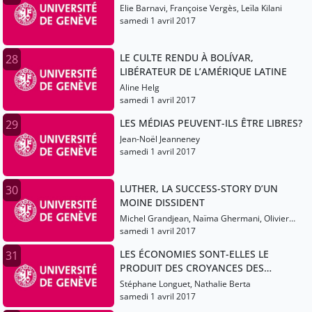
Elie Barnavi, Françoise Vergès, Leïla Kilani
samedi 1 avril 2017
LE CULTE RENDU À BOLÍVAR,
28
LIBÉRATEUR DE L’AMÉRIQUE LATINE
Aline Helg
samedi 1 avril 2017
LES MÉDIAS PEUVENT-ILS ÊTRE LIBRES?
29
Jean-Noël Jeanneney
samedi 1 avril 2017
LUTHER, LA SUCCESS-STORY D’UN
30
MOINE DISSIDENT
Michel Grandjean, Naïma Ghermani, Olivier
Christin
samedi 1 avril 2017
LES ÉCONOMIES SONT-ELLES LE
31
PRODUIT DES CROYANCES DES
ÉCONOMISTES?
Stéphane Longuet, Nathalie Berta
samedi 1 avril 2017