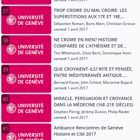
TROP CROIRE OU MAL CROIRE: LES
37
SUPERSTITIONS AUX 17E ET 18E
SIÈCLES
Sébastien Roman, Boris Klein, Christian Grosse
samedi 1 avril 2017
NE CROIRE EN RIEN? HISTOIRE
38
COMPARÉE DE L’ATHÉISME ET DE
L’INCROYANCE
Tim Whitmarsh, Silvia Berti, Dominique Avon
samedi 1 avril 2017
QUE CROYAIENT-ILS? RITE ET PENSÉE,
39
ENTRE MÉDITERRANÉE ANTIQUE,
CHINE ANCIENNE ET JAPON
Bernard Faure, John Scheid, Marianne Bujard
D’AUTREFOIS
samedi 1 avril 2017
MIRACLE, PERSUASION ET CROYANCE
40
DANS LA MÉDECINE (16E-21E SIÈCLES)
Stephen Perrig, Jérémy Dunon, Philip Rieder
samedi 1 avril 2017
Ambiance Rencontres de Genève
41
Histoire et Cité 2017