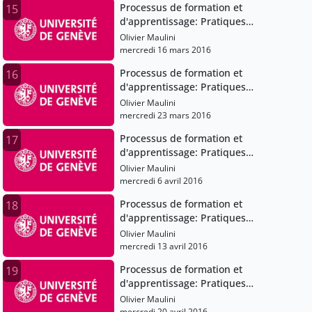
Processus de formation et
15
d'apprentissage: Pratiques
pédagogiques et institutions scolaires
Olivier Maulini
mercredi 16 mars 2016
Processus de formation et
16
d'apprentissage: Pratiques
pédagogiques et institutions scolaires
Olivier Maulini
mercredi 23 mars 2016
Processus de formation et
17
d'apprentissage: Pratiques
pédagogiques et institutions scolaires
Olivier Maulini
mercredi 6 avril 2016
Processus de formation et
18
d'apprentissage: Pratiques
pédagogiques et institutions scolaires
Olivier Maulini
mercredi 13 avril 2016
Processus de formation et
19
d'apprentissage: Pratiques
pédagogiques et institutions scolaires
Olivier Maulini
mercredi 20 avril 2016