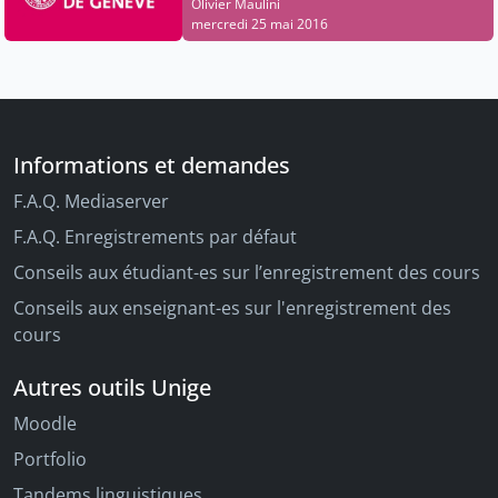
pédagogiques et institutions scolaires
Olivier Maulini
mercredi 25 mai 2016
Informations et demandes
F.A.Q. Mediaserver
F.A.Q. Enregistrements par défaut
Conseils aux étudiant-es sur l’enregistrement des cours
Conseils aux enseignant-es sur l'enregistrement des
cours
Autres outils Unige
Moodle
Portfolio
Tandems linguistiques