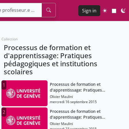
Sign in
Collection
Processus de formation et
d'apprentissage: Pratiques
pédagogiques et institutions
scolaires
Processus de formation et
1
d'apprentissage: Pratiques
pédagogiques et institutions
Olivier Maulini
scolaires
mercredi 16 septembre 2015
Processus de formation et
2
d'apprentissage: Pratiques
pédagogiques et institutions
Olivier Maulini
scolaires
mercredi 23 septembre 2015