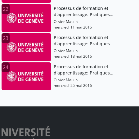
Processus de formation et
22
d'apprentissage: Pratiques
pédagogiques et institutions
Olivier Maulini
scolaires
mercredi 11 mai 2016
Processus de formation et
23
d'apprentissage: Pratiques
pédagogiques et institutions
Olivier Maulini
scolaires
mercredi 18 mai 2016
Processus de formation et
24
d'apprentissage: Pratiques
pédagogiques et institutions
Olivier Maulini
scolaires
mercredi 25 mai 2016