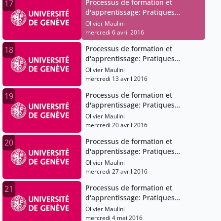
Processus de formation et
17
d'apprentissage: Pratiques
pédagogiques et institutions
Olivier Maulini
scolaires
mercredi 6 avril 2016
Processus de formation et
18
d'apprentissage: Pratiques
pédagogiques et institutions
Olivier Maulini
scolaires
mercredi 13 avril 2016
Processus de formation et
19
d'apprentissage: Pratiques
pédagogiques et institutions
Olivier Maulini
scolaires
mercredi 20 avril 2016
Processus de formation et
20
d'apprentissage: Pratiques
pédagogiques et institutions
Olivier Maulini
scolaires
mercredi 27 avril 2016
Processus de formation et
21
d'apprentissage: Pratiques
pédagogiques et institutions
Olivier Maulini
scolaires
mercredi 4 mai 2016