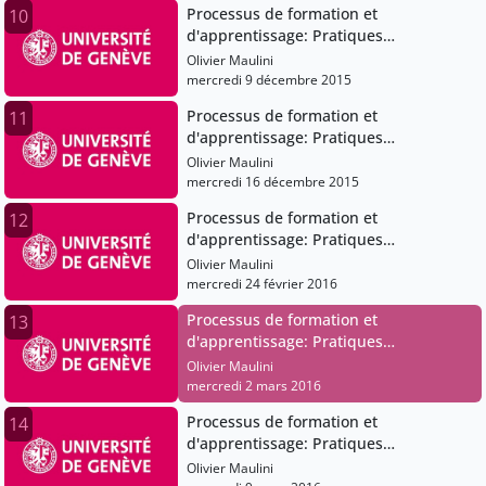
Processus de formation et
10
d'apprentissage: Pratiques
pédagogiques et institutions scolaires
Olivier Maulini
mercredi 9 décembre 2015
Processus de formation et
11
d'apprentissage: Pratiques
pédagogiques et institutions scolaires
Olivier Maulini
mercredi 16 décembre 2015
Processus de formation et
12
d'apprentissage: Pratiques
pédagogiques et institutions scolaires
Olivier Maulini
mercredi 24 février 2016
Processus de formation et
13
d'apprentissage: Pratiques
pédagogiques et institutions scolaires
Olivier Maulini
mercredi 2 mars 2016
Processus de formation et
14
d'apprentissage: Pratiques
pédagogiques et institutions scolaires
Olivier Maulini