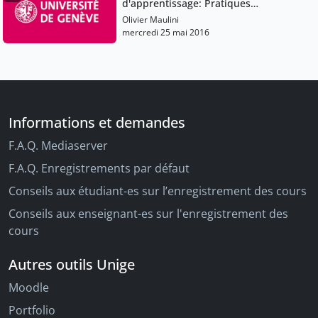
d'apprentissage: Pratiques
pédagogiques et institutions scolaires
Olivier Maulini
mercredi 25 mai 2016
Informations et demandes
F.A.Q. Mediaserver
F.A.Q. Enregistrements par défaut
Conseils aux étudiant-es sur l’enregistrement des cours
Conseils aux enseignant-es sur l'enregistrement des
cours
Autres outils Unige
Moodle
Portfolio