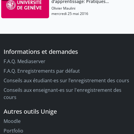
d'apprentissage: Pratiques
pédagogiques et institutions scolaires
Olivier Maulini
mercredi 25 mai 2016
Informations et demandes
F.A.Q. Mediaserver
F.A.Q. Enregistrements par défaut
Conseils aux étudiant-es sur l’enregistrement des cours
Conseils aux enseignant-es sur l'enregistrement des
cours
Autres outils Unige
Moodle
Portfolio