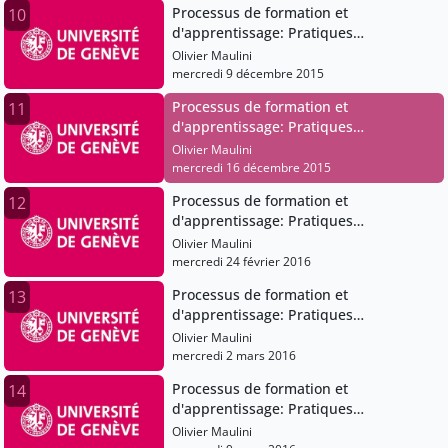
Processus de formation et
10
d'apprentissage: Pratiques
pédagogiques et institutions scolaires
Olivier Maulini
mercredi 9 décembre 2015
Processus de formation et
11
d'apprentissage: Pratiques
pédagogiques et institutions scolaires
Olivier Maulini
mercredi 16 décembre 2015
Processus de formation et
12
d'apprentissage: Pratiques
pédagogiques et institutions scolaires
Olivier Maulini
mercredi 24 février 2016
Processus de formation et
13
d'apprentissage: Pratiques
pédagogiques et institutions scolaires
Olivier Maulini
mercredi 2 mars 2016
Processus de formation et
14
d'apprentissage: Pratiques
pédagogiques et institutions scolaires
Olivier Maulini