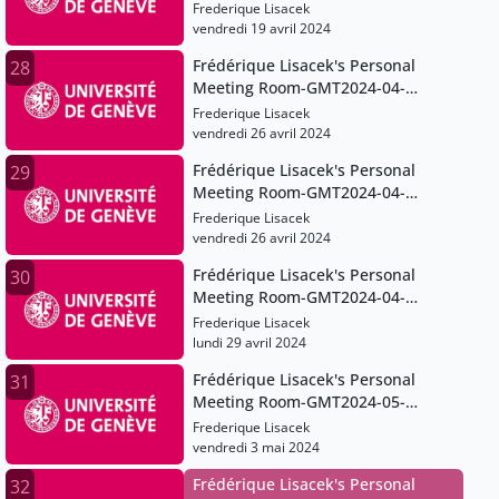
19T10:15:32Z
Frederique Lisacek
vendredi 19 avril 2024
Frédérique Lisacek's Personal
28
Meeting Room-GMT2024-04-
26T06:13:16Z
Frederique Lisacek
vendredi 26 avril 2024
Frédérique Lisacek's Personal
29
Meeting Room-GMT2024-04-
26T09:09:24Z
Frederique Lisacek
vendredi 26 avril 2024
Frédérique Lisacek's Personal
30
Meeting Room-GMT2024-04-
29T07:17:36Z
Frederique Lisacek
lundi 29 avril 2024
Frédérique Lisacek's Personal
31
Meeting Room-GMT2024-05-
03T06:11:30Z
Frederique Lisacek
vendredi 3 mai 2024
Frédérique Lisacek's Personal
32