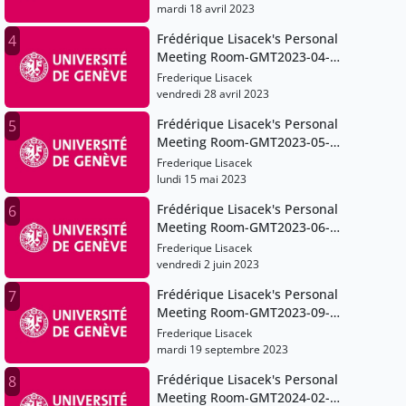
mardi 18 avril 2023
Frédérique Lisacek's Personal
4
Meeting Room-GMT2023-04-
28T09:20:29Z
Frederique Lisacek
vendredi 28 avril 2023
Frédérique Lisacek's Personal
5
Meeting Room-GMT2023-05-
15T07:24:21Z
Frederique Lisacek
lundi 15 mai 2023
Frédérique Lisacek's Personal
6
Meeting Room-GMT2023-06-
02T06:05:40Z
Frederique Lisacek
vendredi 2 juin 2023
Frédérique Lisacek's Personal
7
Meeting Room-GMT2023-09-
19T12:17:21Z
Frederique Lisacek
mardi 19 septembre 2023
Frédérique Lisacek's Personal
8
Meeting Room-GMT2024-02-