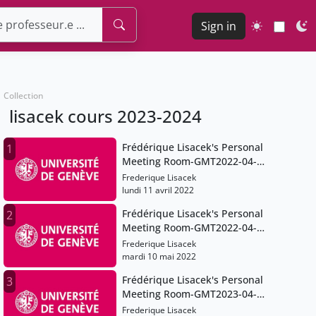
Sign in
Collection
lisacek cours 2023-2024
Frédérique Lisacek's Personal
1
Meeting Room-GMT2022-04-
11T12:09:53Z
Frederique Lisacek
lundi 11 avril 2022
Frédérique Lisacek's Personal
2
Meeting Room-GMT2022-04-
25T12:00:50Z
Frederique Lisacek
mardi 10 mai 2022
Frédérique Lisacek's Personal
3
Meeting Room-GMT2023-04-
17T07:22:03Z
Frederique Lisacek