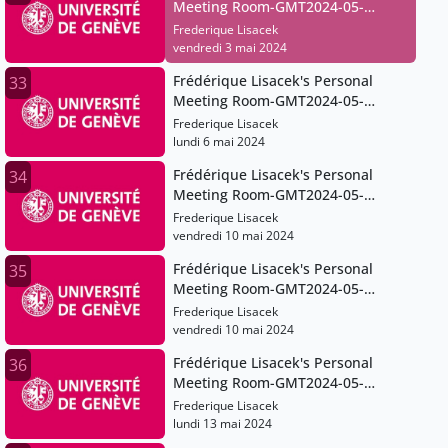
Meeting Room-GMT2024-05-
03T09:14:43Z
Frederique Lisacek
vendredi 3 mai 2024
Frédérique Lisacek's Personal
33
Meeting Room-GMT2024-05-
06T07:22:03Z
Frederique Lisacek
lundi 6 mai 2024
Frédérique Lisacek's Personal
34
Meeting Room-GMT2024-05-
10T06:13:40Z
Frederique Lisacek
vendredi 10 mai 2024
Frédérique Lisacek's Personal
35
Meeting Room-GMT2024-05-
10T11:07:32Z
Frederique Lisacek
vendredi 10 mai 2024
Frédérique Lisacek's Personal
36
Meeting Room-GMT2024-05-
06T07:22:03Z
Frederique Lisacek
lundi 13 mai 2024