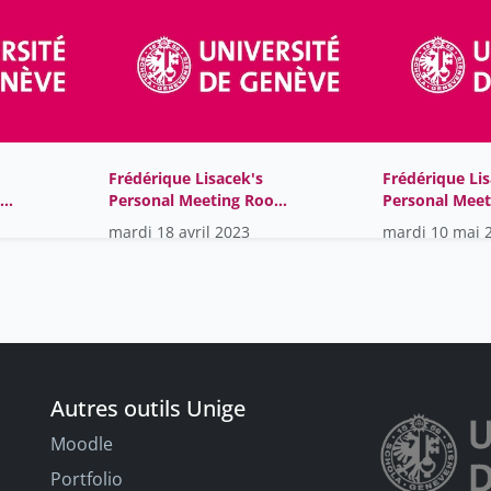
Frédérique Lisacek's
Frédérique Lis
om-
Personal Meeting Room-
Personal Mee
GMT2023-04-
GMT2022-04-
mardi 18 avril 2023
mardi 10 mai 
17T07:22:03Z
25T12:00:50Z
Autres outils Unige
Moodle
Portfolio