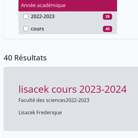
Année académique
2022-2023
38
Type de document
2021-2022
2
cours
40
40 Résultats
lisacek cours 2023-2024
Faculté des sciences
2022-2023
Lisacek Frederique