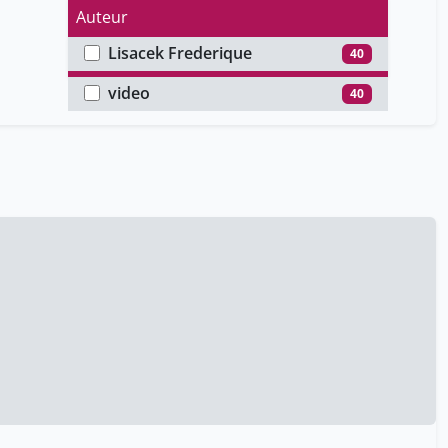
Auteur
Lisacek Frederique
40
Type de média
video
40