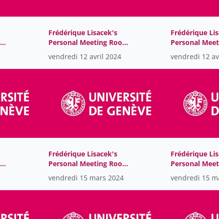
Frédérique Lisacek's
Frédérique Lis
om-
Personal Meeting Room-
Personal Mee
GMT2024-04-
GMT2024-04-
vendredi 12 avril 2024
vendredi 12 av
12T09:00:39Z
12T06:12:57Z
Frédérique Lisacek's
Frédérique Lis
om-
Personal Meeting Room-
Personal Mee
GMT2024-03-
GMT2024-03-
vendredi 15 mars 2024
vendredi 15 m
15T07:18:11Z
15T10:27:52Z