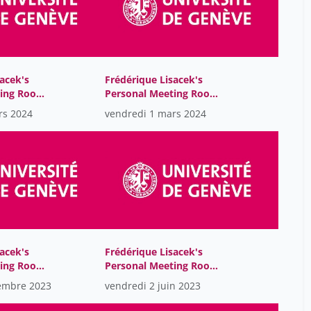
acek's
Frédérique Lisacek's
ting Room-
Personal Meeting Room-
GMT2024-03-
rs 2024
vendredi 1 mars 2024
01T07:17:24Z
acek's
Frédérique Lisacek's
ting Room-
Personal Meeting Room-
GMT2023-06-
embre 2023
vendredi 2 juin 2023
02T06:05:40Z