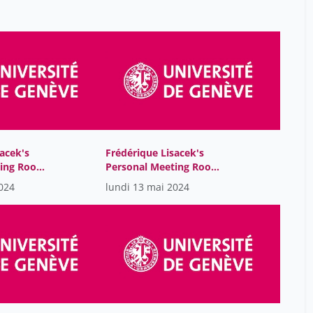
acek's
Frédérique Lisacek's
ting Room-
Personal Meeting Room-
GMT2024-05-
024
lundi 13 mai 2024
06T07:22:03Z