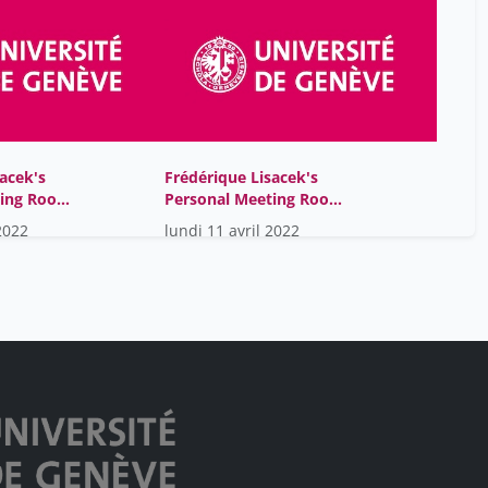
acek's
Frédérique Lisacek's
ting Room-
Personal Meeting Room-
GMT2022-04-
2022
lundi 11 avril 2022
11T12:09:53Z