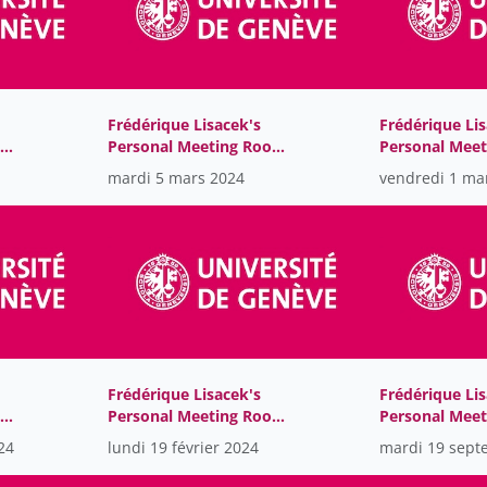
Frédérique Lisacek's
Frédérique Lis
om-
Personal Meeting Room-
Personal Mee
GMT2024-03-
GMT2024-03-
mardi 5 mars 2024
vendredi 1 ma
04T08:35:13Z
01T11:13:25Z
Frédérique Lisacek's
Frédérique Lis
om-
Personal Meeting Room-
Personal Mee
GMT2024-02-
GMT2023-09-
24
lundi 19 février 2024
mardi 19 sept
19T08:27:10Z
19T12:17:21Z