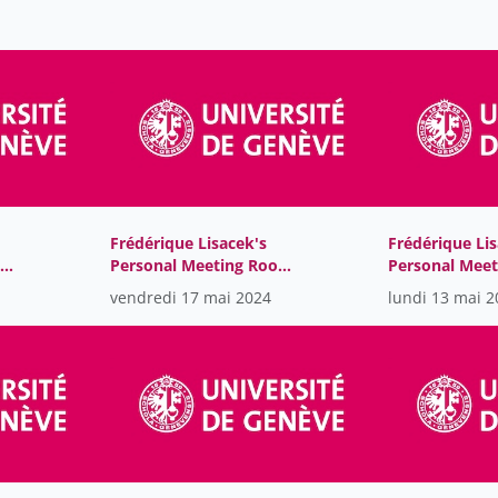
Frédérique Lisacek's
Frédérique Lis
om-
Personal Meeting Room-
Personal Mee
GMT2024-05-
GMT2024-05-
vendredi 17 mai 2024
lundi 13 mai 2
17T06:16:26Z
13T07:18:05Z