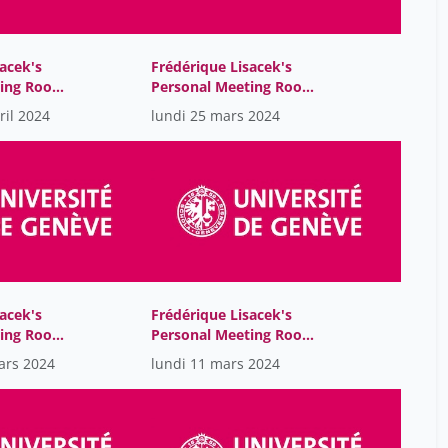
acek's
Frédérique Lisacek's
ting Room-
Personal Meeting Room-
GMT2024-03-
ril 2024
lundi 25 mars 2024
25T08:16:38Z
acek's
Frédérique Lisacek's
ting Room-
Personal Meeting Room-
GMT2024-03-
ars 2024
lundi 11 mars 2024
11T08:22:49Z