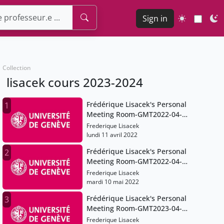
Sign in
Collection
lisacek cours 2023-2024
Frédérique Lisacek's Personal
1
Meeting Room-GMT2022-04-
11T12:09:53Z
Frederique Lisacek
lundi 11 avril 2022
Frédérique Lisacek's Personal
2
Meeting Room-GMT2022-04-
25T12:00:50Z
Frederique Lisacek
mardi 10 mai 2022
Frédérique Lisacek's Personal
3
Meeting Room-GMT2023-04-
17T07:22:03Z
Frederique Lisacek