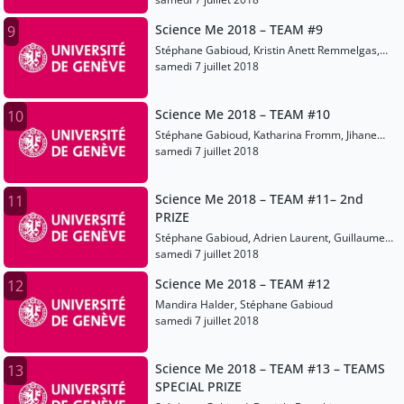
Science Me 2018 – TEAM #9
9
Stéphane Gabioud, Kristin Anett Remmelgas,
Sander Kotkas
samedi 7 juillet 2018
Science Me 2018 – TEAM #10
10
Stéphane Gabioud, Katharina Fromm, Jihane
Hankache
samedi 7 juillet 2018
Science Me 2018 – TEAM #11– 2nd
11
PRIZE
Stéphane Gabioud, Adrien Laurent, Guillaume
Bertoli
samedi 7 juillet 2018
Science Me 2018 – TEAM #12
12
Mandira Halder, Stéphane Gabioud
samedi 7 juillet 2018
Science Me 2018 – TEAM #13 – TEAMS
13
SPECIAL PRIZE