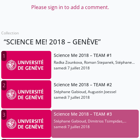
Please sign in to add a comment.
Collection
“SCIENCE ME! 2018 – GENÈVE”
Science Me 2018 – TEAM #1
1
Radka Zounkova, Roman Stepanek, Stéphane
Gabioud
samedi 7 juillet 2018
Science Me 2018 – TEAM #2
2
Stéphane Gabioud, Augustin Joessel
samedi 7 juillet 2018
Science Me 2018 – TEAM #3
3
Stéphane Gabioud, Dimitrios Tsimpidas,
Panagiotis Lazos
samedi 7 juillet 2018