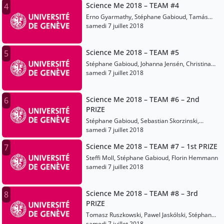
Science Me 2018 – TEAM #4
4
Erno Gyarmathy, Stéphane Gabioud, Tamás
Zelles
samedi 7 juillet 2018
Science Me 2018 – TEAM #5
5
Stéphane Gabioud, Johanna Jensén, Christina
Humina
samedi 7 juillet 2018
Science Me 2018 – TEAM #6 – 2nd
6
PRIZE
Stéphane Gabioud, Sebastian Skorzinski,
Marius Herold
samedi 7 juillet 2018
Science Me 2018 – TEAM #7 – 1st PRIZE
7
Steffi Moll, Stéphane Gabioud, Florin Hemmann
samedi 7 juillet 2018
Science Me 2018 – TEAM #8 – 3rd
8
PRIZE
Tomasz Ruszkowski, Pawel Jaskólski, Stéphane
Gabioud
samedi 7 juillet 2018