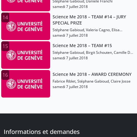
Stéphane Gabioud, Daniele Franchi
samedi 7 juillet 2018
Science Me 2018 – TEAM #14 – JURY
14
SPECIAL PRIZE
Stéphane Gabioud, Valeria Cagno, Elisa
Rossetti
samedi 7 juillet 2018
Science Me 2018 – TEAM #15
15
Stéphane Gabioud, Birgit Schouten, Camille De
Valk
samedi 7 juillet 2018
Science Me 2018 – AWARD CEREMONY
16
Fabrice Riblet, Stéphane Gabioud, Claire Josse
samedi 7 juillet 2018
Informations et demandes