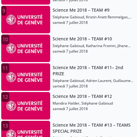
Science Me 2018 – TEAM #9
9
Stéphane Gabioud, Kristin Anett Remmelgas,
Sander Kotkas
samedi 7 juillet 2018
Science Me 2018 – TEAM #10
10
Stéphane Gabioud, Katharina Fromm, Jihane
Hankache
samedi 7 juillet 2018
Science Me 2018 – TEAM #11– 2nd
11
PRIZE
Stéphane Gabioud, Adrien Laurent, Guillaume
Bertoli
samedi 7 juillet 2018
Science Me 2018 – TEAM #12
12
Mandira Halder, Stéphane Gabioud
samedi 7 juillet 2018
Science Me 2018 – TEAM #13 – TEAMS
13
SPECIAL PRIZE