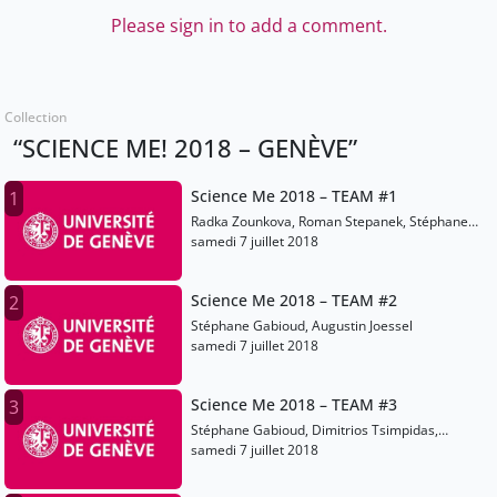
Please sign in to add a comment.
Collection
“SCIENCE ME! 2018 – GENÈVE”
Science Me 2018 – TEAM #1
1
Radka Zounkova, Roman Stepanek, Stéphane
Gabioud
samedi 7 juillet 2018
Science Me 2018 – TEAM #2
2
Stéphane Gabioud, Augustin Joessel
samedi 7 juillet 2018
Science Me 2018 – TEAM #3
3
Stéphane Gabioud, Dimitrios Tsimpidas,
Panagiotis Lazos
samedi 7 juillet 2018