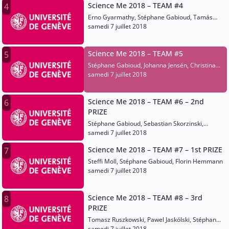
Science Me 2018 – TEAM #4
4
Erno Gyarmathy, Stéphane Gabioud, Tamás
Zelles
samedi 7 juillet 2018
Science Me 2018 – TEAM #5
5
Stéphane Gabioud, Johanna Jensén, Christina
Humina
samedi 7 juillet 2018
Science Me 2018 – TEAM #6 – 2nd
6
PRIZE
Stéphane Gabioud, Sebastian Skorzinski,
Marius Herold
samedi 7 juillet 2018
Science Me 2018 – TEAM #7 – 1st PRIZE
7
Steffi Moll, Stéphane Gabioud, Florin Hemmann
samedi 7 juillet 2018
Science Me 2018 – TEAM #8 – 3rd
8
PRIZE
Tomasz Ruszkowski, Pawel Jaskólski, Stéphane
Gabioud
samedi 7 juillet 2018