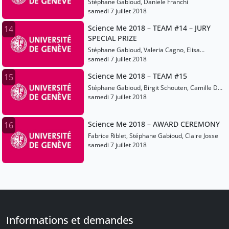
Stéphane Gabioud, Daniele Franchi
samedi 7 juillet 2018
Science Me 2018 – TEAM #14 – JURY
14
SPECIAL PRIZE
Stéphane Gabioud, Valeria Cagno, Elisa
Rossetti
samedi 7 juillet 2018
Science Me 2018 – TEAM #15
15
Stéphane Gabioud, Birgit Schouten, Camille De
Valk
samedi 7 juillet 2018
Science Me 2018 – AWARD CEREMONY
16
Fabrice Riblet, Stéphane Gabioud, Claire Josse
samedi 7 juillet 2018
Informations et demandes